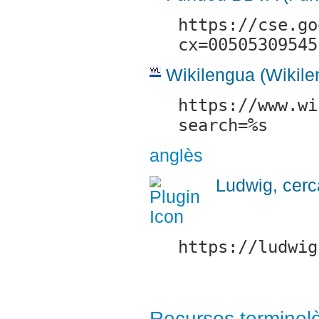
https://cse.go
cx=00505309545
Wikilengua (Wikile
https://www.wi
search=%s
anglès
Ludwig, cerc
https://ludwig
Recursos terminol