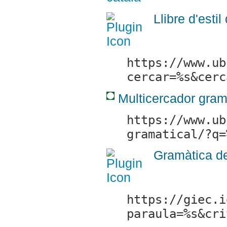
Llibre d'estil
https://www.ub
cercar=%s&cerc
Multicercador gram
https://www.ub
gramatical/?q=
Gramàtica de 
https://giec.i
paraula=%s&cri