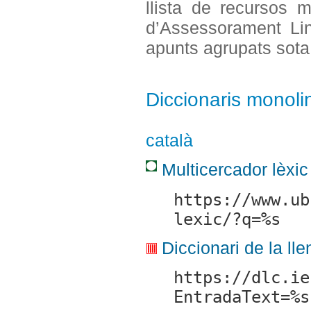
llista de recursos 
d’Assessorament Ling
apunts agrupats sota
Diccionaris monol
català
Multicercador lèxic
https://www.ub
lexic/?q=%s
Diccionari de la ll
https://dlc.ie
EntradaText=%s