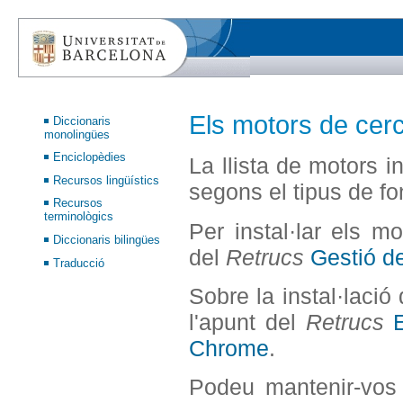
Els motors de cerc
Diccionaris
monolingües
Enciclopèdies
La llista de motors i
Recursos lingüístics
segons el tipus de fon
Recursos
terminològics
Per instal·lar els mo
Diccionaris bilingües
del
Retrucs
Gestió de
Traducció
Sobre la instal·laci
l'apunt del
Retrucs
Chrome
.
Podeu mantenir-vos a