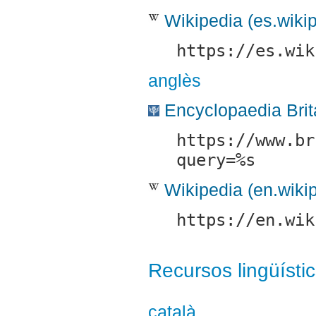
Wikipedia (es.wiki
https://es.wik
anglès
Encyclopaedia Brit
https://www.br
query=%s
Wikipedia (en.wiki
https://en.wik
Recursos lingüísti
català