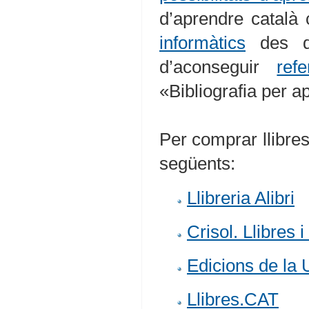
d’aprendre català
informàtics
des d’
d’aconseguir
ref
«Bibliografia per a
Per comprar llibre
següents:
Llibreria Alibri
Crisol. Llibres 
Edicions de la 
Llibres.CAT