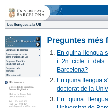
Les llengües a la UB
Preguntes més 
Llengua de la docència
En quina llengua s
Aprenentatge de català
abans d’arribar a la UB
i 2n cicle i dels
Programa d’acollida
lingüística a la UB
Barcelona?
Preguntes més
freqüents
Més informació
En quina llengua s
Més informació:
doctorat de la Uni
Universitat de Barcelona
Serveis Lingüístics
Melcior de Palau, 140
08014 Barcelona
En quina llengu
Tel.
934 035 951
Fax
934 035 484
Universitat de Bar
sociolinguistica.sl@ub.edu