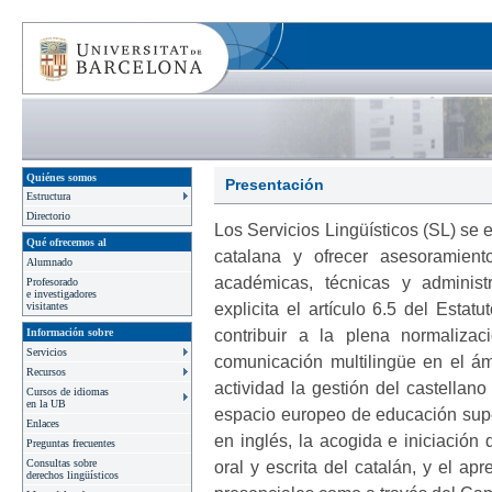
Quiénes somos
Presentación
Estructura
Directorio
Los Servicios Lingüísticos (SL) se
Qué ofrecemos al
catalana y ofrecer asesoramiento
Alumnado
académicas, técnicas y administ
Profesorado
e investigadores
explicita el artículo 6.5 del Esta
visitantes
contribuir a la plena normalizac
Información sobre
Servicios
comunicación multilingüe en el ámb
Recursos
actividad la gestión del castellan
Cursos de idiomas
en la UB
espacio europeo de educación superi
Enlaces
en inglés, la acogida e iniciación
Preguntas frecuentes
Consultas sobre
oral y escrita del catalán, y el ap
derechos lingüísticos