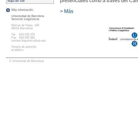
presenciales como a través del Camp
Mapa del web
Más información:
> Más
Universidad de Barcelona
Servicios Lingüísticos
Melcior de Palau, 140
08014 Barcelona
Tel.
934 035 478
Fax
934 035 484
serveis.linguistics@ub.edu
Horario de atención
al público
© Universitat de Barcelona