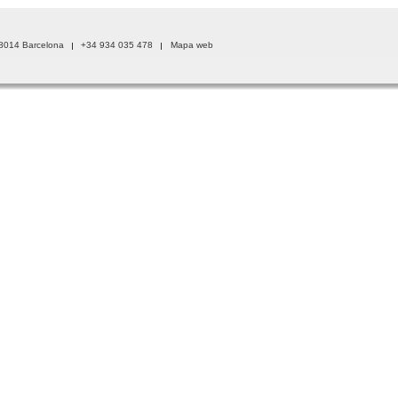
08014 Barcelona
+34 934 035 478
Mapa web