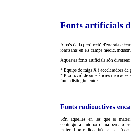
Fonts artificials 
A més de la producció d'energia elèctri
ionitzants en els camps mèdic, industria
Aquestes fonts artificials són diverses:
* Equips de raigs X i acceleradors de 
* Producció de substàncies marcades a
fonts distingim entre:
Fonts radioactives enc
Són aquelles en les que el materia
contingut a l'interior d'una beina o pr
material no radioactiu) i el seu ús es