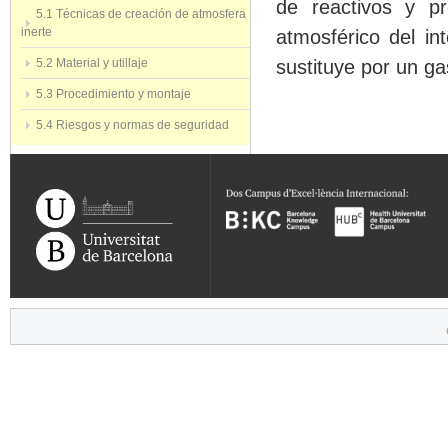
de
reactivos
y
p
5.1 Técnicas de creación de atmosfera
inerte
atmosférico
del int
5.2 Material y utillaje
sustituye
por
un g
5.3 Procedimiento y montaje
5.4 Riesgos y normas de seguridad