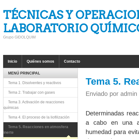
Pasar al contenido principal
TÉCNICAS Y OPERACIO
LABORATORIO QUÍMICO
Grupo GIDOLQUIM
HORITZONTAL
Inicio
Quiénes somos
Contacto
MENÚ PRINCIPAL
Tema 5. Rea
Tema 1. Disolventes y reactivos
Tema 2. Trabajar con gases
Enviado por
admin
Tema 3. Activación de reacciones
químicas
Determinadas
reac
Tema 4. El proceso de la liofilización
a
cabo
en
una
Tema 5. Reacciones en atmosfera
humedad
para
evit
inerte