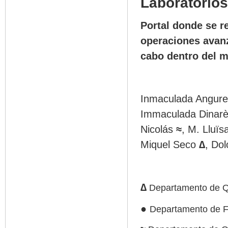
Laboratorios
Portal
donde
se
r
operaciones
avan
cabo
dentro
del
m
Inmaculada
Angurel
Immaculada
Dinar
Nicolás
≈
, M.
Lluïs
Miquel
Seco
∆
,
Dol
∆
Departamento
de
Q
●
Departamento
de
F