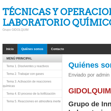
Pasar al contenido principal
TÉCNICAS Y OPERACIO
LABORATORIO QUÍMICO
Grupo GIDOLQUIM
HORITZONTAL
Inicio
Quiénes somos
Contacto
MENÚ PRINCIPAL
Quiénes s
Tema 1. Disolventes y reactivos
Tema 2. Trabajar con gases
Enviado por
admin
Tema 3. Activación de reacciones
químicas
GIDOLQUIM
Tema 4. El proceso de la liofilización
Tema 5. Reacciones en atmosfera inerte
Grupo
de
In