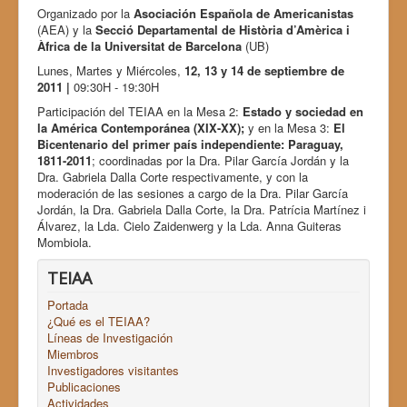
Organizado por la
Asociación Española de Americanistas
(AEA) y la
Secció Departamental de Història d’Amèrica i
Àfrica de la Universitat de Barcelona
(UB)
Lunes, Martes y Miércoles,
12, 13 y 14 de septiembre de
2011 |
09:30H - 19:30H
Participación del TEIAA en la Mesa 2:
Estado y sociedad en
la América Contemporánea (XIX-XX);
y en la Mesa 3:
El
Bicentenario del primer país independiente: Paraguay,
1811-2011
; coordinadas por la Dra. Pilar García Jordán y la
Dra. Gabriela Dalla Corte respectivamente, y con la
moderación de las sesiones a cargo de la Dra. Pilar García
Jordán, la Dra. Gabriela Dalla Corte, la Dra. Patrícia Martínez i
Álvarez, la Lda. Cielo Zaidenwerg y la Lda. Anna Guiteras
Mombiola.
TEIAA
Portada
¿Qué es el TEIAA?
Líneas de Investigación
Miembros
Investigadores visitantes
Publicaciones
Actividades