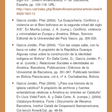
España, pp. 103-118. URL:
http://raco.cat/index.php/BoletinAmericanista/article/view/9
9425/160113
García Jordán, Pilar (2004). “La Guayochería. Conflicto y
violencia en el Beni boliviano en la segunda mitad del siglo
XIX”. En Munita Loinaz, J. A. (comp.).
Conflicto, violencia
y criminalidad en Europa y América
. Bilbao, Servicio
Editorial de la Universidad del País Vasco, pp. 305-330.
García Jordán, Pilar (2004). “‘Con las orejas sabe, con la
boca no sabe’. A propósito de la República Guaraya:
Algunas notas sobre la construcción de la identidad
indígena en Bolivia”. En Dalla Corte, G.; García Jordán, P.;
et al. (coords.).
Relaciones Sociales e identidades en
América
. Barcelona, Publicacions i Edicions de la
Universitat de Barcelona, pp. 351-367. Publicado también
en
Bolivia Franciscana,
vol.4, nº 4. Cochabamba, Bolivia.
García Jordán, Pilar (2004). “¿Para una historia de la
iglesia católica? A propósito de archivos y fuentes
eclesiásticas relativas a América ex istentes en Cataluña”.
En Lluís Vidal-Folch, A. y Dalla Corte, A. (comps.). (2004).
Catalunya-Amèrica, Fonts i Documents de Recerca
.
Barcelona, Institut Català de Cooperació Iberoamericana,
Col.lecció Amer&Cat, pp. 48-59.