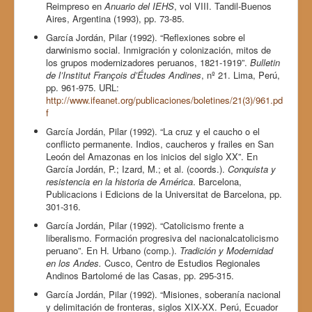
Reimpreso en
Anuario del IEHS
, vol VIII. Tandil-Buenos
Aires, Argentina (1993), pp. 73-85.
García Jordán, Pilar (1992). “Reflexiones sobre el
darwinismo social. Inmigración y colonización, mitos de
los grupos modernizadores peruanos, 1821-1919”.
Bulletin
de l’Institut François d’Études Andines
, nº 21. Lima, Perú,
pp. 961-975. URL:
http://www.ifeanet.org/publicaciones/boletines/21(3)/961.pd
f
García Jordán, Pilar (1992). “La cruz y el caucho o el
conflicto permanente. Indios, caucheros y frailes en San
Leoón del Amazonas en los inicios del siglo XX”. En
García Jordán, P.; Izard, M.; et al. (coords.).
Conquista y
resistencia en la historia de América
. Barcelona,
Publicacions i Edicions de la Universitat de Barcelona, pp.
301-316.
García Jordán, Pilar (1992). “Catolicismo frente a
liberalismo. Formación progresiva del nacionalcatolicismo
peruano”. En H. Urbano (comp.).
Tradición y Modernidad
en los Andes.
Cusco, Centro de Estudios Regionales
Andinos Bartolomé de las Casas, pp. 295-315.
García Jordán, Pilar (1992). “Misiones, soberanía nacional
y delimitación de fronteras, siglos XIX-XX. Perú, Ecuador