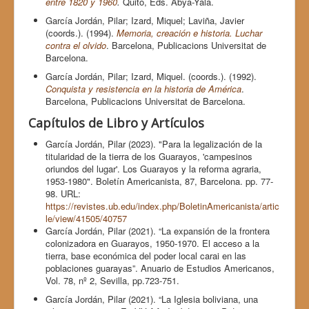
entre 1820 y 1960
.
Quito, Eds. Abya-Yala.
García Jordán, Pilar; Izard, Miquel; Laviña, Javier
(coords.). (1994).
Memoria, creación e historia. Luchar
contra el olvido
. Barcelona, Publicacions Universitat de
Barcelona.
García Jordán, Pilar; Izard, Miquel. (coords.). (1992).
Conquista y resistencia en la historia de América
.
Barcelona, Publicacions Universitat de Barcelona.
Capítulos de Libro y Artículos
García Jordán, Pilar (2023). "Para la legalización de la
titularidad de la tierra de los Guarayos, 'campesinos
oriundos del lugar'. Los Guarayos y la reforma agraria,
1953-1980". Boletín Americanista, 87, Barcelona. pp. 77-
98. URL:
https://revistes.ub.edu/index.php/BoletinAmericanista/artic
le/view/41505/40757
García Jordán, Pilar (2021). “La expansión de la frontera
colonizadora en Guarayos, 1950-1970. El acceso a la
tierra, base económica del poder local carai en las
poblaciones guarayas”. Anuario de Estudios Americanos,
Vol. 78, nº 2, Sevilla, pp.723-751.
García Jordán, Pilar (2021). “La Iglesia boliviana, una