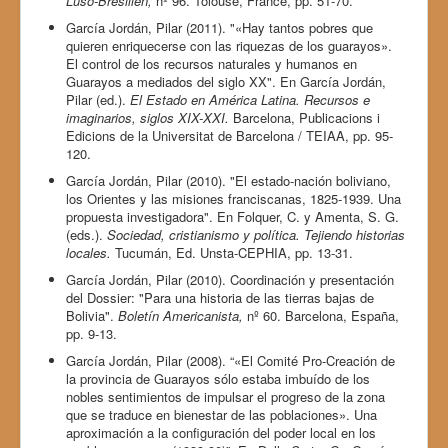
Luso-Bresilien,
nº 96. Tolouse, France, pp. 51-70.
García Jordán, Pilar (2011). "«Hay tantos pobres que
quieren enriquecerse con las riquezas de los guarayos».
El control de los recursos naturales y humanos en
Guarayos a mediados del siglo XX". En García Jordán,
Pilar (ed.).
El Estado en América Latina. Recursos e
imaginarios, siglos XIX-XXI.
Barcelona, Publicacions i
Edicions de la Universitat de Barcelona / TEIAA, pp. 95-
120.
García Jordán, Pilar (2010). "El estado-nación boliviano,
los Orientes y las misiones franciscanas, 1825-1939. Una
propuesta investigadora". En Folquer, C. y Amenta, S. G.
(eds.).
Sociedad, cristianismo y política. Tejiendo historias
locales.
Tucumán, Ed. Unsta-CEPHIA, pp. 13-31.
García Jordán, Pilar (2010). Coordinación y presentación
del Dossier: "Para una historia de las tierras bajas de
Bolivia".
Boletín Americanista,
nº 60. Barcelona, España,
pp. 9-13.
García Jordán, Pilar (2008). “«El Comité Pro-Creación de
la provincia de Guarayos sólo estaba imbuído de los
nobles sentimientos de impulsar el progreso de la zona
que se traduce en bienestar de las poblaciones». Una
aproximación a la configuración del poder local en los