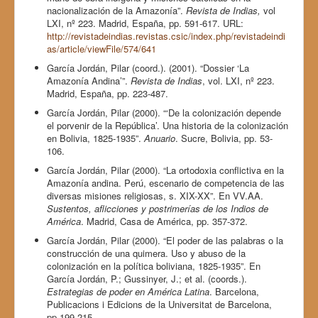
nacionalización de la Amazonía”.
Revista de Indias,
vol
LXI, nº 223. Madrid, España, pp. 591-617. URL:
http://revistadeindias.revistas.csic/index.php/revistadeindi
as/article/viewFile/574/641
García Jordán, Pilar (coord.). (2001). “Dossier ‘La
Amazonía Andina’”.
Revista de Indias
, vol. LXI, nº 223.
Madrid, España, pp. 223-487.
García Jordán, Pilar (2000). “‘De la colonización depende
el porvenir de la República’. Una historia de la colonización
en Bolivia, 1825-1935”.
Anuario
. Sucre, Bolivia, pp. 53-
106.
García Jordán, Pilar (2000). “La ortodoxia conflictiva en la
Amazonía andina. Perú, escenario de competencia de las
diversas misiones religiosas, s. XIX-XX”. En VV.AA.
Sustentos, aflicciones y postrimerías de los Indios de
América
. Madrid, Casa de América, pp. 357-372.
García Jordán, Pilar (2000). “El poder de las palabras o la
construcción de una quimera. Uso y abuso de la
colonización en la política boliviana, 1825-1935”. En
García Jordán, P.; Gussinyer, J.; et al. (coords.).
Estrategias de poder en América Latina
. Barcelona,
Publicacions i Edicions de la Universitat de Barcelona,
pp.199-215.