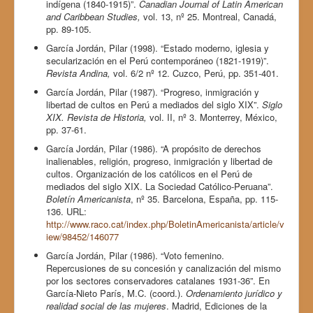
indígena (1840-1915)”.
Canadian Journal of Latin American
and Caribbean
Studies,
vol. 13, nº 25. Montreal, Canadá,
pp. 89-105.
García Jordán, Pilar (1998). “Estado moderno, iglesia y
secularización en el Perú contemporáneo (1821-1919)”.
Revista Andina,
vol. 6/2 nº 12. Cuzco, Perú, pp. 351-401.
García Jordán, Pilar (1987). “Progreso, inmigración y
libertad de cultos en Perú a mediados del siglo XIX”.
Siglo
XIX. Revista de Historia,
vol. II, nº 3. Monterrey, México,
pp. 37-61.
García Jordán, Pilar (1986). “A propósito de derechos
inalienables, religión, progreso, inmigración y libertad de
cultos. Organización de los católicos en el Perú de
mediados del siglo XIX. La Sociedad Católico-Peruana”.
Boletín Americanista
, nº 35. Barcelona, España, pp. 115-
136. URL:
http://www.raco.cat/index.php/BoletinAmericanista/article/v
iew/98452/146077
García Jordán, Pilar (1986). “Voto femenino.
Repercusiones de su concesión y canalización del mismo
por los sectores conservadores catalanes 1931-36”. En
García-Nieto París, M.C. (coord.).
Ordenamiento jurídico y
realidad social de las mujeres
. Madrid, Ediciones de la