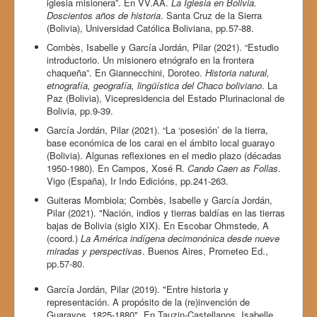
iglesia misionera”. En VV.AA.
La Iglesia en Bolivia.
Doscientos años de historia
. Santa Cruz de la Sierra
(Bolivia), Universidad Católica Boliviana, pp.57-88.
Combès, Isabelle y García Jordán, Pilar (2021). “Estudio
introductorio. Un misionero etnógrafo en la frontera
chaqueña”. En Giannecchini, Doroteo.
Historia natural,
etnografía, geografía, lingüística del Chaco boliviano
. La
Paz (Bolivia), Vicepresidencia del Estado Plurinacional de
Bolivia, pp.9-39.
García Jordán, Pilar (2021). “La ‘posesión’ de la tierra,
base económica de los carai en el ámbito local guarayo
(Bolivia). Algunas reflexiones en el medio plazo (décadas
1950-1980). En Campos, Xosé R.
Cando Caen as Follas
.
Vigo (España), Ir Indo Edicións, pp.241-263.
Guiteras Mombiola; Combès, Isabelle y García Jordán,
Pilar (2021). "Nación, indios y tierras baldías en las tierras
bajas de Bolivia (siglo XIX). En Escobar Ohmstede, A
(coord.)
La América indígena decimonónica desde nueve
miradas y perspectivas
. Buenos Aires, Prometeo Ed.,
pp.57-80.
García Jordán, Pilar (2019). "Entre historia y
representación. A propósito de la (re)invención de
Guarayos, 1825-1880". En Tauzin-Castellanos, Isabelle