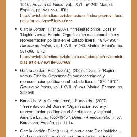
1948”.
Revista de Indias
, vol. LXVII, nº 240. Madrid,
España, pp. 521-550. URL:
http://revistadeindias.revistas.csic.es/index.php/revistadei
ndias/article/viewFile/609/675
García Jordán, Pilar (2007). “Presentación del Dossier
’Región versus Estado. Organización socioeconómica y
representación política en el Estado liberal, 1870-1950’”.
Revista de Indias
, vol. LXVII, nº 240. Madrid, España, pp.
361-366. URL:
http://revistadeindias.revista.csic.es/index.php/revistadein
dias/article/viewFile/603/669
García Jordán, Pilar (coord.). (2007). “Dossier ’Región
versus Estado. Organización socioeconómica y
representación política en el Estado liberal, 1870-1970’”.
Revista de Indias
, vol. LXVII, nº 240. Madrid, España, pp.
359-549.
Bonaudo, M. y García Jordán, P (coords.) (2007).
“Presentación del Dossier ‘Organización social y
representación política en el ámbito local y regional.
América Latina, 1850-1945’”.
Boletín Americanista
, nº 57.
Barcelona, España, pp. 11-14.
García Jordán, Pilar (2006). “‘Lo que este Dios hablaba...
era lo que todos los indios sentían y todos los indios