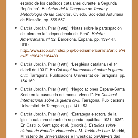
estudio de los católicos catalanes durante la Segunda
República”. En
Actas del II Congreso de Teoría y
Metodología de las Ciencias
. Oviedo, Sociedad Asturiana
de Filosofía, pp. 555-557.
García Jordán, Pilar (1982). “Notas sobre la participación
del clero en la independencia del Perú”.
Boletín
Americanista
, nº 32. Barcelona, España, pp. 139-147.
URL:
http://www.raco.cat/index.php/boletinamericanista/article/vi
ewFile/98421/164480
García Jordán, Pilar (1981). “L’església catalana i el 14
d’abril de 1931”. En
Col.loqui Internacional sobre la guerra
civil.
Tarragona, Publicacions Universitat de Tarragona, pp.
154-162.
García Jordán, Pilar (1981). “Negociaciones España-Santa
Sede en la búsqueda del modus vivendi”. En
Col.loqui
Internacional sobre la guerra civil
. Tarragona, Publicacions
Universitat de Tarragona, pp. 141-153.
García Jordán, Pilar (1981). “Estrategia electoral de la
iglesia catalana durante la segunda república, 1931-1936”.
En Castillo, Santiago; et al. (coords.).
Estudios sobre
historia de España. Homenaje a M. Tuñón de Lara
. Madrid,
Ministerio de Universidades e Investigación/Universidad