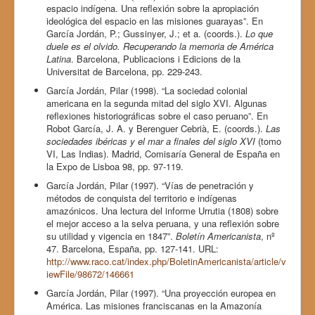
espacio indígena. Una reflexión sobre la apropiación
ideológica del espacio en las misiones guarayas”. En
García Jordán, P.; Gussinyer, J.; et a. (coords.).
Lo que
duele es el olvido. Recuperando la memoria de América
Latina
. Barcelona, Publicacions i Edicions de la
Universitat de Barcelona, pp. 229-243.
García Jordán, Pilar (1998). “La sociedad colonial
americana en la segunda mitad del siglo XVI. Algunas
reflexiones historiográficas sobre el caso peruano”. En
Robot García, J. A. y Berenguer Cebrià, E. (coords.).
Las
sociedades ibéricas y el mar a finales del siglo XVI
(tomo
VI, Las Indias). Madrid, Comisaría General de España en
la Expo de Lisboa 98, pp. 97-119.
García Jordán, Pilar (1997). “Vías de penetración y
métodos de conquista del territorio e indígenas
amazónicos. Una lectura del informe Urrutia (1808) sobre
el mejor acceso a la selva peruana, y una reflexión sobre
su utilidad y vigencia en 1847”.
Boletín Americanista
, nº
47. Barcelona, España, pp. 127-141. URL:
http://www.raco.cat/index.php/BoletinAmericanista/article/v
iewFile/98672/146661
García Jordán, Pilar (1997). “Una proyección europea en
América. Las misiones franciscanas en la Amazonía