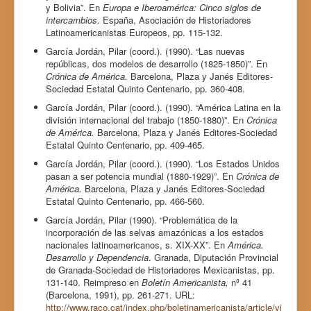
y Bolivia”. En
Europa e Iberoamérica: Cinco siglos de
intercambios
. España, Asociación de Historiadores
Latinoamericanistas Europeos, pp. 115-132.
García Jordán, Pilar (coord.). (1990). “Las nuevas
repúblicas, dos modelos de desarrollo (1825-1850)”. En
Crónica de América.
Barcelona, Plaza y Janés Editores-
Sociedad Estatal Quinto Centenario, pp. 360-408.
García Jordán, Pilar (coord.). (1990). “América Latina en la
división internacional del trabajo (1850-1880)”. En
Crónica
de América.
Barcelona, Plaza y Janés Editores-Sociedad
Estatal Quinto Centenario, pp. 409-465.
García Jordán, Pilar (coord.). (1990). “Los Estados Unidos
pasan a ser potencia mundial (1880-1929)”. En
Crónica de
América.
Barcelona, Plaza y Janés Editores-Sociedad
Estatal Quinto Centenario, pp. 466-560.
García Jordán, Pilar (1990). “Problemática de la
incorporación de las selvas amazónicas a los estados
nacionales latinoamericanos, s. XIX-XX”. En
América.
Desarrollo y Dependencia
. Granada, Diputación Provincial
de Granada-Sociedad de Historiadores Mexicanistas, pp.
131-140. Reimpreso en
Boletín Americanista,
nº 41
(Barcelona, 1991), pp. 261-271. URL:
http://www.raco.cat/index.php/boletinamericanista/article/vi