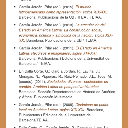
García Jordán, Pilar (ed.). (2015).
El mundo
latinoamericano como representaci
ón, siglos XIX-XX
.
Barcelona, Publicacions de la UB / IFEA / TEIAA.
García Jordán, Pilar (ed.). (2013).
La articulación del
Estado en América Latina. La construcción social,
económica, política y simbólica de la nación, siglos XIX-
XX
.
Barcelona, Publicacions de la UB / TEIAA.
García Jordán, Pilar (ed.). (2011).
El Estado en América
Latina. Recursos e imaginarios, siglos XIX-XXI
.
Barcelona, Publicacions i Edicions de la Universitat de
Barcelona / TEIAA.
En Dalla Corte, G.; García Jordán, P.; Laviña, J.;
Moragas, N.; Piqueras, R.; Ruíz-Peinado, J.L.; Tous, M.
(coords). (2011).
Sociedades diversas, sociedades en
cambio. América Latina en perspectiva histórica
.
Barcelona, Sección Departamental de Historia de América
y África. Publicación Multimedia.
García Jordán, Pilar (ed.). (2009).
Dinámicas de poder
local en América Latina, siglos XIX-XXI
.
Barcelona,
Publicacions i Edicions de la Universitat de
Barcelona/TEIAA.
Dalla Corte, G.; García Jordán, P.; González Luna, L.;