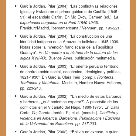
García Jordán, Pilar (2004). “Las conflictivas relaciones
Iglesia y Estado en el primer gobierno de Castilla (1845-
51): el escándalo Garín”. En Mc Evoy, Carmen (ed.).
La
experiencia burguesa en el Perú (1840-1940).
Frankfurt/Madrid, Iberoamericana / Vervuert, pp. 195-221.
García Jordán, Pilar (2004). “La construcción de una
identidad indígena en la Amazonía boliviana, 1845-1939.
Notas sobre la invención franciscana de la República
Guaraya”. En
Un aporte a la historia de la cultura de los
siglos XVII-XX
. Buenos Aires, publicación multimedia.
García Jordán, Pilar (2003). “El oriente peruano territorio
de confrontación social, económica, ideológica y política,
1821-1930”. En García, Clara Inés (comp.).
Fronteras.
Territorios y Metáforas
. Medellín, Hombre Nuevo Editores,
pp. 223-243.
García Jordán, Pilar (2002). “‘En medio de estos bárbaros
y barberos, ¿qué podemos esperar?’. A propósito de los
conflictos en el Vicariato del Napo, 1860-1875”. En Dalla
Corte, G.; García Jordán, P.; et al. (coords.).
Conflicto y
violencia en América. Barcelona, Publicacions i Edicions
de la Universitat de Barcelona, pp. 217-233.
García Jordán, Pilar (2002). “‘Bolivia no excusa, a quien