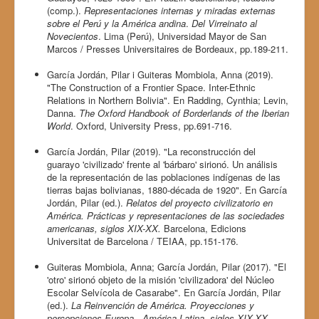
(comp.).
Representaciones internas y miradas externas
sobre el Perú y la América andina
.
Del Virreinato al
Novecientos
. Lima (Perú), Universidad Mayor de San
Marcos / Presses Universitaires de Bordeaux, pp.189-211.
García Jordán, Pilar i Guiteras Mombiola, Anna (2019).
"The Construction of a Frontier Space. Inter-Ethnic
Relations in Northern Bolivia". En Radding, Cynthia; Levin,
Danna.
The Oxford Handbook of Borderlands of the Iberian
World
. Oxford, University Press, pp.691-716.
García Jordán, Pilar (2019). "La reconstrucción del
guarayo 'civilizado' frente al 'bárbaro' sirionó. Un análisis
de la representación de las poblaciones indígenas de las
tierras bajas bolivianas, 1880-década de 1920". En García
Jordán, Pilar (ed.).
Relatos del proyecto civilizatorio en
América. Prácticas y representaciones de las sociedades
americanas, siglos XIX-XX.
Barcelona, Edicions
Universitat de Barcelona / TEIAA, pp.151-176.
Guiteras Mombiola, Anna; García Jordán, Pilar (2017). "El
'otro' sirionó objeto de la misión 'civilizadora' del Núcleo
Escolar Selvícola de Casarabe". En García Jordán, Pilar
(ed.).
La Reinvención de América. Proyecciones y
percepciones Europa - América Latina, siglos XIX-XX.