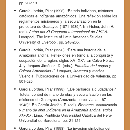
pp. 93-113.
García Jordán, Pilar (1998). “Estado boliviano, misiones
católicas e indígenas amazónicos. Una reflexión sobre los
reglamentos misioneros y la secularización en la
prefectura de Guarayos (1871-1939)”. En Fisher, John R.
(ed.).
Actas del XI Congreso Internacional de AHILA
.
Liverpool, The Institute of Latin American Studies,
University of Liverpool, pp. 248-265.
García Jordán, Pilar (1998). “Para una historia de la
Amazonía andina. Reflexiones en torno a la conquista y
ocupación de la región, siglos XVI-XX”. En Calvo-Pérez,
J. y Jorques Jiménez, D. (eds.).
Estudios de Lengua y
Cultura Amerindias II. Lenguas, literatura y medios.
Valencia, Publicaciones de la Universidad de Valencia, pp.
501-525.
García Jordán, Pilar (1998). “¿De bárbaros a ciudadanos?
Tutela, control de mano de obra y secularización en las
misiones de Guarayos (Amazonía norboliviana, 1871-
1948)”. En García Jordán, P. (ed.).
Fronteras, colonización
y mano de obra indígena en la Amazonía andina, siglos
XIX-XX
. Lima, Pontificia Universidad Católica del Perú-
Universitat de Barcelona, pp. 21-124.
García Jordán, Pilar (1998). “La invasión simbólica del