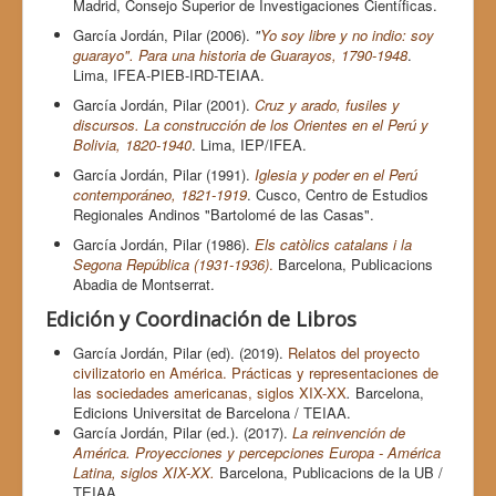
Madrid, Consejo Superior de Investigaciones Científicas.
García Jordán, Pilar (2006).
"
Yo soy libre y no indio: soy
guarayo". Para una historia de Guarayos, 1790-1948
.
Lima, IFEA-PIEB-IRD-TEIAA.
García Jordán, Pilar (2001).
Cruz y arado, fusiles y
discursos. La construcción de los Orientes en el Perú y
Bolivia, 1820-1940
. Lima, IEP/IFEA.
García Jordán, Pilar (1991).
Iglesia y poder en el Perú
contemporáneo, 1821-1919
. Cusco, Centro de Estudios
Regionales Andinos "Bartolomé de las Casas".
García Jordán, Pilar (1986).
Els catòlics catalans i la
Segona República (1931-1936)
.
Barcelona, Publicacions
Abadia de Montserrat.
Edición y Coordinación de Libros
García Jordán, Pilar (ed). (2019).
Relatos del proyecto
civilizatorio en América. Prácticas y representaciones de
las sociedades americanas, siglos XIX-XX
.
Barcelona,
Edicions Universitat de Barcelona / TEIAA.
García Jordán, Pilar (ed.). (2017).
La reinvención de
América. Proyecciones y percepciones Europa - América
Latina, siglos XIX-XX.
Barcelona, Publicacions de la UB /
TEIAA.