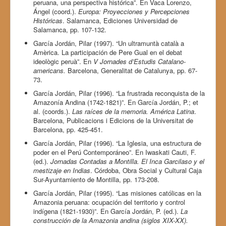
peruana, una perspectiva histórica”. En Vaca Lorenzo,
Ángel (coord.).
Europa: Proyecciones y Percepciones
Históricas
. Salamanca, Ediciones Universidad de
Salamanca, pp. 107-132.
García Jordán, Pilar (1997). “Un ultramuntà català a
Amèrica. La participación de Pere Gual en el debat
ideològic peruà”. En
V Jornades d’Estudis Catalano-
americans.
Barcelona, Generalitat de Catalunya, pp. 67-
73.
García Jordán, Pilar (1996). “La frustrada reconquista de la
Amazonía Andina (1742-1821)”. En García Jordán, P.; et
al. (coords.).
Las raíces de la memoria. América Latina
.
Barcelona, Publicacions i Edicions de la Universitat de
Barcelona, pp. 425-451.
García Jordán, Pilar (1996). “La Iglesia, una estructura de
poder en el Perú Contemporáneo”. En Iwaskati Cauti, F.
(ed.).
Jornadas Contadas a Montilla. El Inca Garcilaso y el
mestizaje en Indias
. Córdoba, Obra Social y Cultural Caja
Sur-Ayuntamiento de Montilla, pp. 173-208.
García Jordán, Pilar (1995). “Las misiones católicas en la
Amazonia peruana: ocupación del territorio y control
indígena (1821-1930)”. En García Jordán, P. (ed.).
La
construcción de la Amazonia andina (siglos XIX-XX).