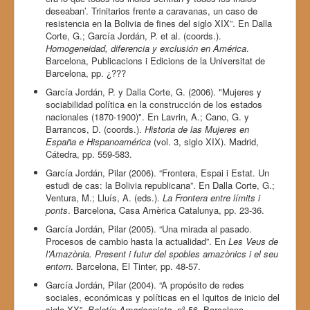
deseaban’. Trinitarios frente a caravanas, un caso de
resistencia en la Bolivia de fines del siglo XIX”. En Dalla
Corte, G.; García Jordán, P. et al. (coords.).
Homogeneidad, diferencia y exclusión en América
.
Barcelona, Publicacions i Edicions de la Universitat de
Barcelona, pp. ¿???
García Jordán, P. y Dalla Corte, G. (2006). "Mujeres y
sociabilidad política en la construcción de los estados
nacionales (1870-1900)". En Lavrin, A.; Cano, G. y
Barrancos, D. (coords.).
Historia de las Mujeres en
España e Hispanoamérica
(vol. 3, siglo XIX). Madrid,
Cátedra, pp. 559-583.
García Jordán, Pilar (2006). “Frontera, Espai i Estat. Un
estudi de cas: la Bolivia republicana”. En Dalla Corte, G.;
Ventura, M.; Lluís, A. (eds.).
La Frontera entre límits i
ponts
. Barcelona, Casa Amèrica Catalunya, pp. 23-36.
García Jordán, Pilar (2005). “Una mirada al pasado.
Procesos de cambio hasta la actualidad”. En
Les Veus de
l’Amazònia. Present i futur del spobles amazònics i el seu
entorn
. Barcelona, El Tinter, pp. 48-57.
García Jordán, Pilar (2004). “A propósito de redes
sociales, económicas y políticas en el Iquitos de inicio del
siglo XX”.
Boletín Americanista
, nº 56. Barcelona,