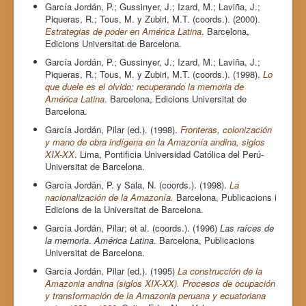
García Jordán, P.; Gussinyer, J.; Izard, M.; Laviña, J.;
Piqueras, R.; Tous, M. y Zubiri, M.T. (coords.). (2000).
Estrategias de poder en América Latina
. Barcelona,
Edicions Universitat de Barcelona.
García Jordán, P.; Gussinyer, J.; Izard, M.; Laviña, J.;
Piqueras, R.; Tous, M. y Zubiri, M.T. (coords.). (1998).
Lo
que duele es el olvido: recuperando la memoria de
América Latina
. Barcelona, Edicions Universitat de
Barcelona.
García Jordán, Pilar (ed.). (1998).
Fronteras, colonización
y mano de obra indígena en la Amazonía andina, siglos
XIX-XX
. Lima, Pontificia Universidad Católica del Perú-
Universitat de Barcelona.
García Jordán, P. y Sala, N. (coords.). (1998).
La
nacionalización de la Amazonía
.
Barcelona, Publicacions i
Edicions de la Universitat de Barcelona.
García Jordán, Pilar; et al. (coords.). (1996)
Las raíces de
la memoria
.
América Latina.
Barcelona, Publicacions
Universitat de Barcelona.
García Jordán, Pilar (ed.). (1995)
La construcción de la
Amazonia andina (siglos XIX-XX). Procesos de ocupación
y transformación de la Amazonia peruana y ecuatoriana