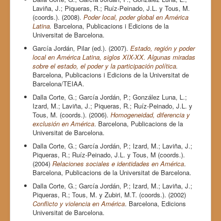
Laviña, J.; Piqueras, R.; Ruíz-Peinado, J.L. y Tous, M.
(coords.). (2008).
Poder local, poder global en América
Latina
.
Barcelona, Publicacions i Edicions de la
Universitat de Barcelona.
García Jordán, Pilar (ed.). (2007).
Estado, región y poder
local en América Latina, siglos XIX-XX. Algunas miradas
sobre el estado, el poder y la participación política
.
Barcelona, Publicacions i Edicions de la Universitat de
Barcelona/TEIAA.
Dalla Corte, G.; García Jordán, P.; González Luna, L.;
Izard, M.; Laviña, J.; Piqueras, R.; Ruíz-Peinado, J.L. y
Tous, M. (coords.). (2006).
Homogeneidad, diferencia y
exclusión en América
. Barcelona, Publicacions de la
Universitat de Barcelona.
Dalla Corte, G.; García Jordán, P.; Izard, M.; Laviña, J.;
Piqueras, R.; Ruíz-Peinado, J.L. y Tous, M (coords.).
(2004)
Relaciones sociales e identidades en América
.
Barcelona, Publicacions de la Universitat de Barcelona.
Dalla Corte, G.; García Jordán, P.; Izard, M.; Laviña, J.;
Piqueras, R.; Tous, M. y Zubiri, M.T. (coords.). (2002)
Conflicto y violencia en América
. Barcelona, Edicions
Universitat de Barcelona.