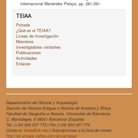
Internacional Menéndez Pelayo, pp. 281-291.
TEIAA
Portada
¿Qué es el TEIAA?
Líneas de Investigación
Miembros
Investigadores visitantes
Publicaciones
Actividades
Enlaces
Departamento de Historia y Arqueología
Sección de Historia Antigua e Historia de América y África
Facultad de Geografía e Historia. Universitat de Barcelona
C. Montalegre, 6 08001 Barcelona (España)
Tel. (+34) 934 037 773 | Fax (+34) 934 037 774
Correo-e:
teiaa@ub.edu
| Suscripciones a la lista de correo:
http://es.groups.yahoo.com/group/teiaa/