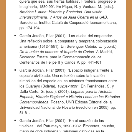
quiera que sea, sus tierras baldías’. Frontera, progreso e
imaginario, 1880-99”. En Piqué, R. y Ventura, M. (eds.).
América L atina: Historia y Sociedad. Una visión
interdisciplinaria. V Años de Aula Oberta en la UAB.
Barcelona, Institut Català de Cooperació Iberoamericana,
pp. 174-194.
García Jordán, Pilar (2001). “Las dudas del emperador.
Una reflexión sobre la conquista y temprana colonización
americana (1512-1551). En Berenguer Cebrià, E. (coord.).
De la unión de coronas al Imperio de Carlos V
. Madrid,
Sociedad Estatal para la Conmemoración de los
Centenarios de Felipe II y Carlos V, pp. 441-461.
García Jordán, Pilar (2001). “Espacio indígena frente a
espacio civilizado. Una reflexión sobre la invasión
simbólica del espacio en las misiones franciscanas entre
los Guarayo (Bolivia), 1820s-1939”. En Fernández, S. y
Dalla Corte, G. (eds.). (2001).
Lugares para la Historia.
Espacio, Historia Regional e Historia Local en los Estudios
Contemporáneos
. Rosario, UNR Editora/Editorial de la
Universidad Nacional de Rosario (reedición en 2005), pp.
51-81.
García Jordán, Pilar (2001). “En el corazón de las
tinieblas...del Putumayo, 1890-1932. Fronteras, caucho,
mano de obra indígena y misiones católicas en la