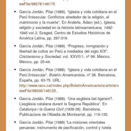
ewFile/98578/146175
García Jordán, Pilar (1989). “Iglesia y vida cotidiana en el
Perú finisecular. Conflictos alrededor de la religión, el
matrimonio y la muerte”. En Anderle, Adam (ed.).
Iglesia,
religión y sociedad en la historia latinoamericana, 1492-
1945 vol.3
. Szeged, Centro de Estudios Históricos de
América Latina, pp. 297-319.
García Jordán, Pilar (1989). “Progreso, inmigración y
libertad de cultos en Perú a mediados del siglo XIX”.
Cristianismo y Sociedad
, vol. XXVII/1, nº 99. México,
México, pp. 25-44.
García Jordán, Pilar (1988). “Iglesia y vida cotidiana en el
Perú finisecular”.
Boletín Americanista
, nº 38. Barcelona,
España, pp. 63-75. URL:
http://www.raco.cat/index.php/BoletinAmericanista/article/v
iewFile/98536/146125..
García Jordán, Pilar (1988). “Una església bel.ligerant?.
L’església catalana durant la Segona República”. En
Catalunya i la Guerra Civil (1936-39)
. Barcelona,
Publicacions de l’Abadia de Montserrat, pp. 119-135.
García Jordán, Pilar (1988) “La misiones orientales
peruanas: instrumento de pacificación, control y tutela