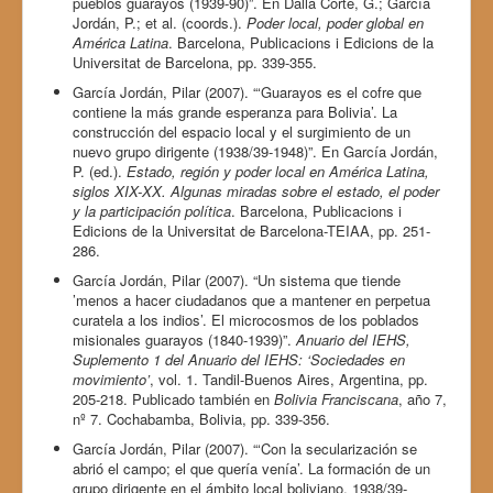
pueblos guarayos (1939-90)”. En Dalla Corte, G.; García
Jordán, P.; et al. (coords.).
Poder local, poder global en
América Latina
. Barcelona, Publicacions i Edicions de la
Universitat de Barcelona, pp. 339-355.
García Jordán, Pilar (2007). “‘Guarayos es el cofre que
contiene la más grande esperanza para Bolivia’. La
construcción del espacio local y el surgimiento de un
nuevo grupo dirigente (1938/39-1948)”. En García Jordán,
P. (ed.).
Estado, región y poder local en América Latina,
siglos XIX-XX. Algunas miradas sobre el estado, el poder
y la participación política
. Barcelona, Publicacions i
Edicions de la Universitat de Barcelona-TEIAA, pp. 251-
286.
García Jordán, Pilar (2007). “Un sistema que tiende
’menos a hacer ciudadanos que a mantener en perpetua
curatela a los indios’. El microcosmos de los poblados
misionales guarayos (1840-1939)”.
Anuario del IEHS,
Suplemento 1 del Anuario del IEHS: ‘Sociedades en
movimiento’
, vol. 1. Tandil-Buenos Aires, Argentina, pp.
205-218. Publicado también en
Bolivia Franciscana
, año 7,
nº 7. Cochabamba, Bolivia, pp. 339-356.
García Jordán, Pilar (2007). “‘Con la secularización se
abrió el campo; el que quería venía’. La formación de un
grupo dirigente en el ámbito local boliviano, 1938/39-