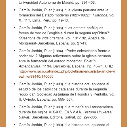
Universidad Autónoma de Madrid, pp. 391-403.
García Jordán, Pilar (1986). “La iglesia peruana ante la
formación del Estado moderno (1821-1862)”.
Histórica
, vol.
X, nº 1. Lima, Perú, pp. 19-43.
García Jordán, Pilar (1986). “Les entitats catòliques,
forces de xoc de l’església durant la segona república?”.
Qüestions de vida cristiana
, vol. 131-132. Abadia de
Montserrat-Barcelona, España, pp. 27-41.
García Jordán, Pilar (1984). “Poder eclesiástico frente a
poder civil? Algunas reflexiones sobre la iglesia peruana
ante la formación del estado moderno”.
Boletín
Americanista
, nº 34. Barcelona, España. Pp. 45-74. URL:
http://www.raco.cat/index.php/boletinamericanista/article/vi
ewFile/98440/146055
García Jordán, Pilar (1983). “La historia oral aplicada al
estudio de los católicos catalanes durante la segunda
república”. Sociedad Asturiana de Filosofía y Pentalfa, vol.
II. Oviedo, España, pp. 555- 557.
García Jordán, Pilar (1983). “La minería en Latinoamérica
durante los siglos XIX-XX”. En VV.AA.
Historia Universal
Salvat
. Barcelona, Editorial Salvat, pp. 297-305.
García Jordán, Pilar (1983). “La historia oral aplicada al