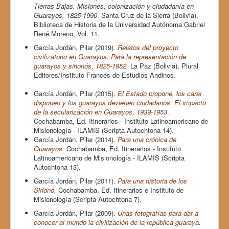
Tierras Bajas. Misiones, colonización y ciudadanía en
Guarayos, 1825-1990
. Santa Cruz de la Sierra (Bolivia),
Biblioteca de Historia de la Universidad Autónoma Gabriel
René Moreno, Vol. 11.
García Jordán, Pilar (2019).
Relatos del proyecto
civilizatorio en Guarayos. Para la representación de
guarayos y sirionós, 1825-1952
.
La Paz (Bolivia), Plural
Editores/Instituto Francés de Estudios Andinos.
García Jordán, Pilar (2015).
El Estado propone, los carai
disponen y los guarayos devienen ciudadanos. El impacto
de la secularización en Guarayos, 1939-1953
.
Cochabamba, Ed. Itinerarios - Instituto Latinoamericano de
Misionología - ILAMIS (Scripta Autochtona 14).
García Jordán, Pilar (2014).
Para una crónica de
Guarayos.
Cochabamba, Ed. Itinerarios - Instituto
Latinoamericano de Misionología - ILAMIS (Scripta
Autochtona 13).
García Jordán, Pilar (2011).
Para una historia de los
Sirionó.
Cochabamba, Ed. Itinerarios e Instituto de
Misionología (Scripta Autochtona 7).
García Jordán, Pilar (2009).
Unas fotografías para dar a
conocer al mundo la civilización de la república guaraya
.