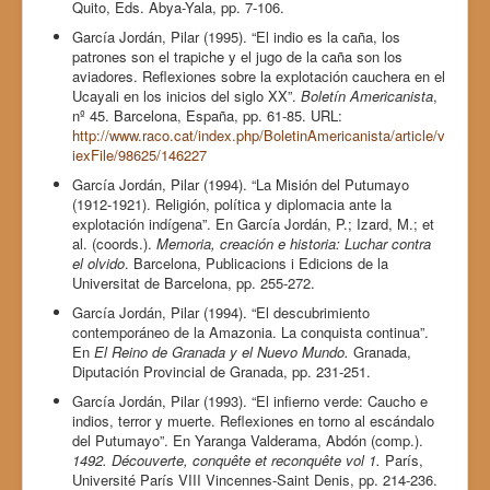
Quito, Eds. Abya-Yala, pp. 7-106.
García Jordán, Pilar (1995). “El indio es la caña, los
patrones son el trapiche y el jugo de la caña son los
aviadores. Reflexiones sobre la explotación cauchera en el
Ucayali en los inicios del siglo XX”.
Boletín Americanista
,
nº 45. Barcelona, España, pp. 61-85. URL:
http://www.raco.cat/index.php/BoletinAmericanista/article/v
iexFile/98625/146227
García Jordán, Pilar (1994). “La Misión del Putumayo
(1912-1921). Religión, política y diplomacia ante la
explotación indígena”. En García Jordán, P.; Izard, M.; et
al. (coords.).
Memoria, creación e historia: Luchar contra
el olvido
. Barcelona, Publicacions i Edicions de la
Universitat de Barcelona, pp. 255-272.
García Jordán, Pilar (1994). “El descubrimiento
contemporáneo de la Amazonia. La conquista continua”.
En
El Reino de Granada y el Nuevo Mundo.
Granada,
Diputación Provincial de Granada, pp. 231-251.
García Jordán, Pilar (1993). “El infierno verde: Caucho e
indios, terror y muerte. Reflexiones en torno al escándalo
del Putumayo”. En Yaranga Valderama, Abdón (comp.).
1492. Découverte, conquête et reconquête vol 1.
París,
Université París VIII Vincennes-Saint Denis, pp. 214-236.