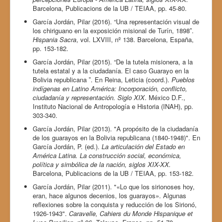
Barcelona, Publicacions de la UB / TEIAA, pp. 45-80.
García Jordán, Pilar (2016). “Una representación visual de
los chiriguano en la exposición misional de Turín, 1898ˮ.
Hispania Sacra
, vol. LXVIII, nº 138. Barcelona, España,
pp. 153-182.
García Jordán, Pilar (2015). “De la tutela misionera, a la
tutela estatal y a la ciudadanía. El caso Guarayo en la
Bolivia republicana ˮ. En Reina, Leticia (coord.).
Pueblos
indígenas en Latino América: Incorporación, conflicto,
ciudadanía y representación. Siglo XIX
. México D.F.,
Instituto Nacional de Antropología e Historia (INAH), pp.
303-340.
García Jordán, Pilar (2013). "A propósito de la ciudadanía
de los guarayos en la Bolivia republicana (1840-1948)". En
García Jordán, P. (ed.).
La articulación del Estado en
América Latina. La construcción social, económica,
política y simbólica de la nación, siglos XIX-XX.
Barcelona, Publicacions de la UB / TEIAA, pp. 153-182.
García Jordán, Pilar (2011). "«Lo que los sirionoses hoy,
eran, hace algunos decenios, los guarayos». Algunas
reflexiones sobre la conquista y reducción de los Sirionó,
1926-1943".
Caravelle, Cahiers du Monde Hispanique et