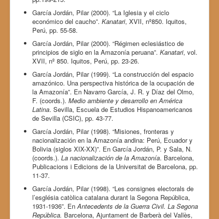
García Jordán, Pilar (2000). “La Iglesia y el ciclo
económico del caucho”.
Kanatari
, XVII, nº850. Iquitos,
Perú, pp. 55-58.
García Jordán, Pilar (2000). “Régimen eclesiástico de
principios de siglo en la Amazonía peruana”.
Kanatari
, vol.
XVII, nº 850. Iquitos, Perú, pp. 23-26.
García Jordán, Pilar (1999). “La construcción del espacio
amazónico. Una perspectiva histórica de la ocupación de
la Amazonía”. En Navarro García, J. R. y Díaz del Olmo,
F. (coords.).
Medio ambiente y desarrollo en América
Latina
. Sevilla, Escuela de Estudios Hispanoamericanos
de Sevilla (CSIC), pp. 43-77.
García Jordán, Pilar (1998). “Misiones, fronteras y
nacionalización en la Amazonía andina: Perú, Ecuador y
Bolivia (siglos XIX-XX)”. En García Jordán, P. y Sala, N.
(coords.).
La nacionalización de la Amazonía
. Barcelona,
Publicacions i Edicions de la Universitat de Barcelona, pp.
11-37.
García Jordán, Pilar (1998). “Les consignes electorals de
l’església catòlica catalana durant la Segona República,
1931-1936”. En
Antecedents de la Guerra Civil. La Segona
República.
Barcelona, Ajuntament de Barberà del Vallès,