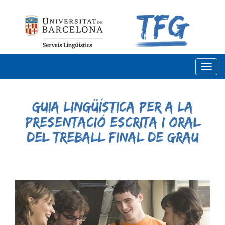
T
o
g
Guia lingüística per a la
g
presentació escrita i oral
l
e
del treball final de grau
n
a
v
i
g
a
t