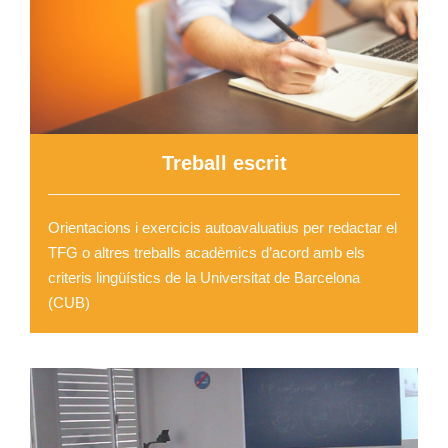
Treball escrit
Orientacions i exercicis autoavaluatius per redactar el
TFG o altres treballs acadèmics d’acord amb els
criteris lingüístics de la Universitat de Barcelona
(CUB)