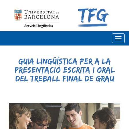
T
o
g
Guia lingüística per a la
g
presentació escrita i oral
l
e
del treball final de grau
n
a
v
i
g
a
t