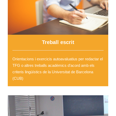
Treball escrit
Orientacions i exercicis autoavaluatius per redactar el
TFG o altres treballs acadèmics d’acord amb els
criteris lingüístics de la Universitat de Barcelona
(CUB)