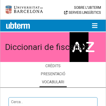
Skip
Universitat de Barcelona
SOBRE L’UBTERM
to
SERVEIS LINGÜÍSTICS
content
UB > UBTERM
Diccionari de fiscalitat
CRÈDITS
PRESENTACIÓ
VOCABULARI
Search
for: