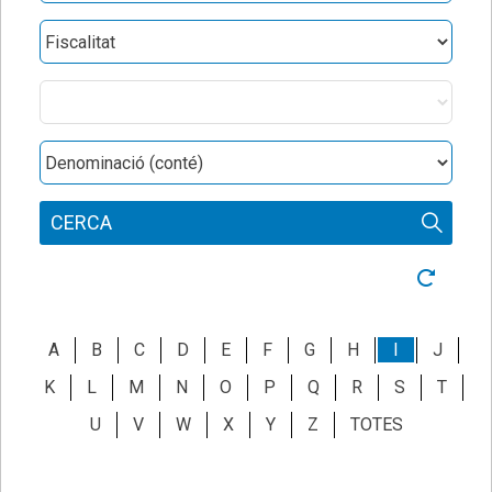
Obres
Categories
Denominació
CERCA
Neteja ce
A
B
C
D
E
F
G
H
I
J
K
L
M
N
O
P
Q
R
S
T
U
V
W
X
Y
Z
TOTES