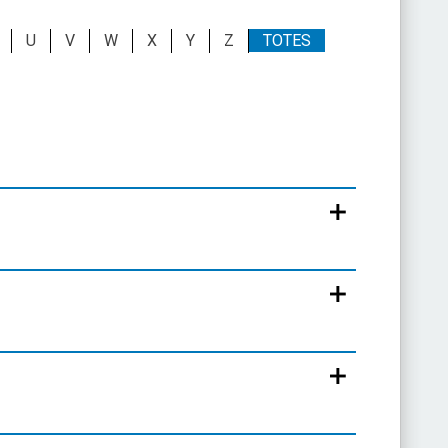
U
V
W
X
Y
Z
TOTES