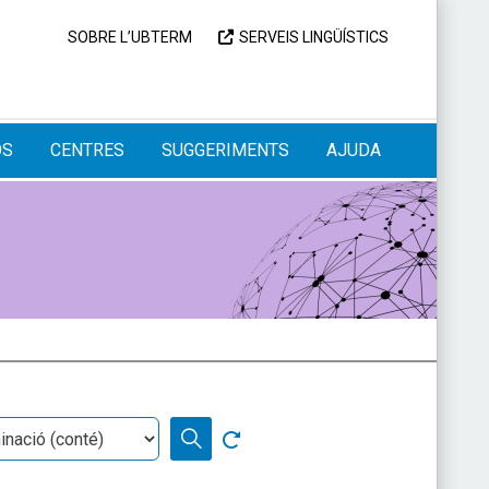
SOBRE L’UBTERM
SERVEIS LINGÜÍSTICS
OS
CENTRES
SUGGERIMENTS
AJUDA
nació
Neteja cerca
CERCA