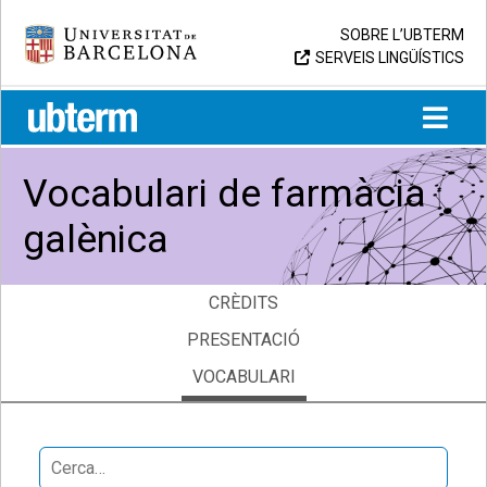
Skip
Universitat de Barcelona
SOBRE L’UBTERM
to
SERVEIS LINGÜÍSTICS
content
UB > UBTERM
Vocabulari de farmàcia
galènica
CRÈDITS
PRESENTACIÓ
VOCABULARI
Search
for: