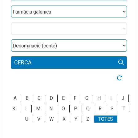
Obres
Categories
Denominació
CERCA
Neteja ce
A
B
C
D
E
F
G
H
I
J
K
L
M
N
O
P
Q
R
S
T
U
V
W
X
Y
Z
TOTES