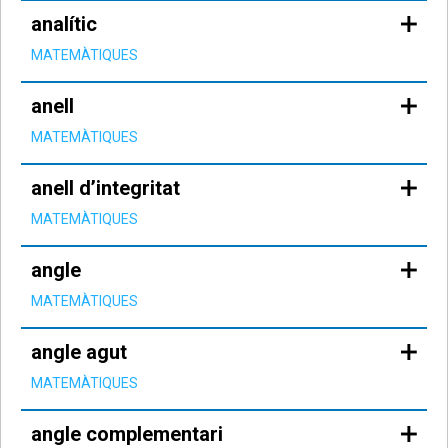
analític
MATEMÀTIQUES
anell
MATEMÀTIQUES
anell d’integritat
MATEMÀTIQUES
angle
MATEMÀTIQUES
angle agut
MATEMÀTIQUES
angle complementari