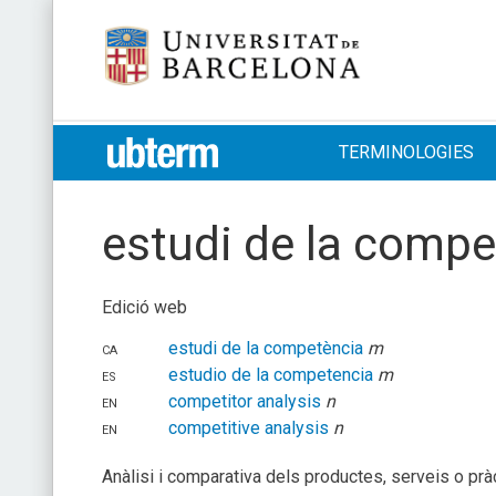
Skip
Universitat de Barcelona
to
content
UB > UBTERM
TERMINOLOGIES
estudi de la compe
Edició web
ca
estudi de la competència
m
es
estudio de la competencia
m
en
competitor analysis
n
en
competitive analysis
n
Anàlisi i comparativa dels productes, serveis o pràc