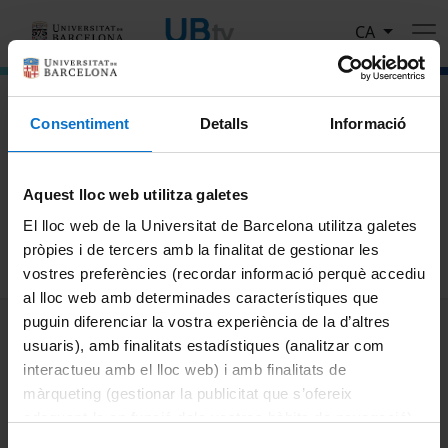
Vés al contingut
CA
El portal de vídeo de la Universitat de Barcelona
Consentiment
Detalls
Informació
Cerca
Aquest lloc web utilitza galetes
Cercar
El lloc web de la Universitat de Barcelona utilitza galetes
pròpies i de tercers amb la finalitat de gestionar les
vostres preferències (recordar informació perquè accediu
al lloc web amb determinades característiques que
MENÚ PEU 1
puguin diferenciar la vostra experiència de la d’altres
Avís legal
usuaris), amb finalitats estadístiques (analitzar com
Galetes
interactueu amb el lloc web) i amb finalitats de
màrqueting (gestionar la publicitat que s’ofereix
PEU 2
Privadesa i termes
adequant-la en funció dels vostres hàbits de navegació).
Sobre UBtv
Per obtenir més informació sobre les galetes podeu