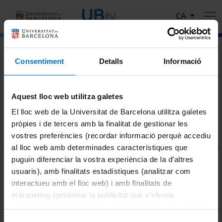
Vés al contingut
CA
El portal de vídeo de la Universitat de Barcelona
Consentiment
Detalls
Informació
Cerca
Aquest lloc web utilitza galetes
Cercar
El lloc web de la Universitat de Barcelona utilitza galetes
pròpies i de tercers amb la finalitat de gestionar les
vostres preferències (recordar informació perquè accediu
al lloc web amb determinades característiques que
MENÚ PEU 1
puguin diferenciar la vostra experiència de la d’altres
Avís legal
usuaris), amb finalitats estadístiques (analitzar com
Galetes
interactueu amb el lloc web) i amb finalitats de
màrqueting (gestionar la publicitat que s’ofereix
PEU 2
Privadesa i termes
adequant-la en funció dels vostres hàbits de navegació).
Sobre UBtv
Per obtenir més informació sobre les galetes podeu