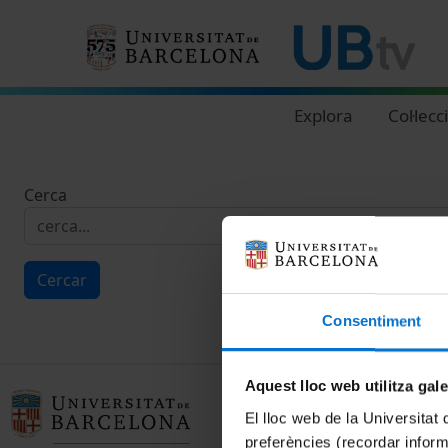
Navegació principal
Explora
Col·lecc
Cerca
Cercar
Consentiment
Aquest lloc web utilitza gal
El lloc web de la Universitat 
preferències (recordar infor