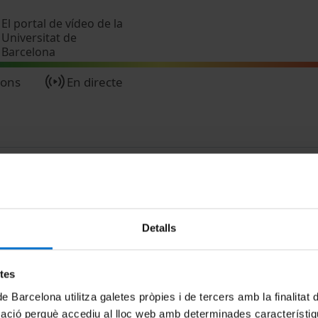
Vés al contingut
El portal de vídeo de la
Universitat de
Barcelona
ions
En directe
Detalls
MENÚ PEU 1
PEU 2
etes
Avís legal
Privadesa i ter
de Barcelona utilitza galetes pròpies i de tercers amb la finalitat
Galetes
Sobre UBtv
mació perquè accediu al lloc web amb determinades característiq