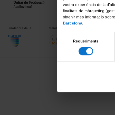
vostra experiència de la d’al
finalitats de màrqueting (gest
obtenir més informació sobre
Barcelona
.
Fundadora de la
Membre de la
Membre de la
Selecció
Requeriments
de
consentiment