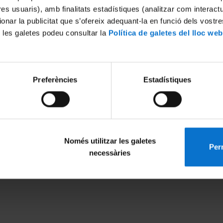
tres usuaris), amb finalitats estadístiques (analitzar com interac
ionar la publicitat que s’ofereix adequant-la en funció dels vostr
 les galetes podeu consultar la
Política de galetes del lloc web
Excel·lència internacional
Reconeixement europeu
Preferències
Estadístiques
Només utilitzar les galetes
Perm
necessàries