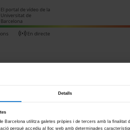
Vés al contingut
El portal de vídeo de la
Universitat de
Barcelona
ions
En directe
Detalls
MENÚ PEU 1
PEU 2
etes
Avís legal
Privadesa i ter
de Barcelona utilitza galetes pròpies i de tercers amb la finalitat
Galetes
Sobre UBtv
mació perquè accediu al lloc web amb determinades característiq