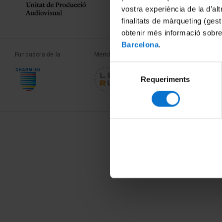
vostra experiència de la d’al
finalitats de màrqueting (gest
obtenir més informació sobre
Barcelona
.
Fundadora de la
Membre de la
Membre de la
Selecció
Requeriments
de
consentiment