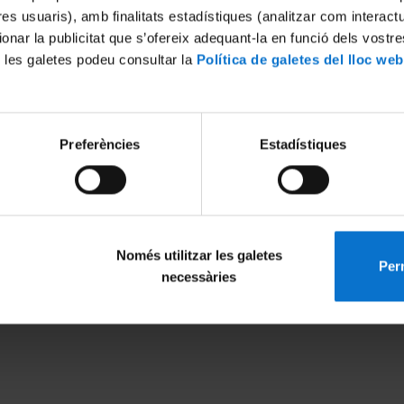
tres usuaris), amb finalitats estadístiques (analitzar com interac
ionar la publicitat que s’ofereix adequant-la en funció dels vostr
 les galetes podeu consultar la
Política de galetes del lloc web
Excel·lència internacional
Reconeixement europeu
Preferències
Estadístiques
Només utilitzar les galetes
Perm
necessàries