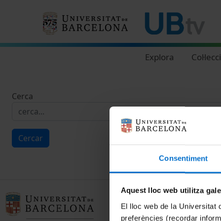
Navegació principal
Explora
Col·lecc
Cerca
Cercar
Consentiment
Aquest lloc web utilitza gal
El lloc web de la Universitat 
preferències (recordar infor