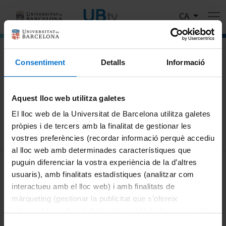
Vés al contingut
CA
El portal de vídeo de la Universitat de Barcelona
Consentiment
Detalls
Informació
Cerca
Aquest lloc web utilitza galetes
Cercar
El lloc web de la Universitat de Barcelona utilitza galetes
pròpies i de tercers amb la finalitat de gestionar les
vostres preferències (recordar informació perquè accediu
al lloc web amb determinades característiques que
MENÚ PEU 1
puguin diferenciar la vostra experiència de la d’altres
Avís legal
usuaris), amb finalitats estadístiques (analitzar com
Galetes
interactueu amb el lloc web) i amb finalitats de
màrqueting (gestionar la publicitat que s’ofereix
PEU 2
Privadesa i termes
adequant-la en funció dels vostres hàbits de navegació).
Sobre UBtv
Per obtenir més informació sobre les galetes podeu