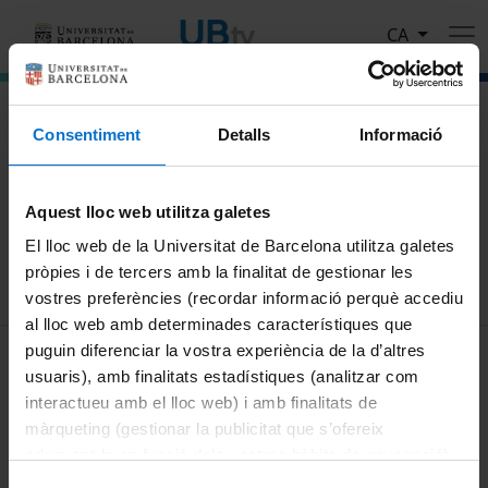
Vés al contingut
CA
El portal de vídeo de la Universitat de Barcelona
Consentiment
Detalls
Informació
Cerca
Aquest lloc web utilitza galetes
Cercar
El lloc web de la Universitat de Barcelona utilitza galetes
pròpies i de tercers amb la finalitat de gestionar les
vostres preferències (recordar informació perquè accediu
al lloc web amb determinades característiques que
MENÚ PEU 1
puguin diferenciar la vostra experiència de la d’altres
Avís legal
usuaris), amb finalitats estadístiques (analitzar com
Galetes
interactueu amb el lloc web) i amb finalitats de
màrqueting (gestionar la publicitat que s’ofereix
PEU 2
Privadesa i termes
adequant-la en funció dels vostres hàbits de navegació).
Sobre UBtv
Per obtenir més informació sobre les galetes podeu