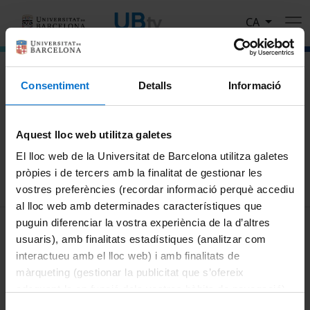
Vés al contingut
CA
El portal de vídeo de la Universitat de Barcelona
Consentiment
Detalls
Informació
Cerca
Aquest lloc web utilitza galetes
Cercar
El lloc web de la Universitat de Barcelona utilitza galetes
pròpies i de tercers amb la finalitat de gestionar les
vostres preferències (recordar informació perquè accediu
al lloc web amb determinades característiques que
MENÚ PEU 1
puguin diferenciar la vostra experiència de la d’altres
Avís legal
usuaris), amb finalitats estadístiques (analitzar com
Galetes
interactueu amb el lloc web) i amb finalitats de
màrqueting (gestionar la publicitat que s’ofereix
PEU 2
Privadesa i termes
adequant-la en funció dels vostres hàbits de navegació).
Sobre UBtv
Per obtenir més informació sobre les galetes podeu