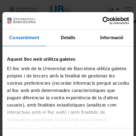
Vés al contingut
CA
El portal de vídeo de la Universitat de Barcelona
Consentiment
Detalls
Informació
Cerca
Aquest lloc web utilitza galetes
Cercar
El lloc web de la Universitat de Barcelona utilitza galetes
pròpies i de tercers amb la finalitat de gestionar les
vostres preferències (recordar informació perquè accediu
al lloc web amb determinades característiques que
MENÚ PEU 1
puguin diferenciar la vostra experiència de la d’altres
Avís legal
usuaris), amb finalitats estadístiques (analitzar com
Galetes
interactueu amb el lloc web) i amb finalitats de
màrqueting (gestionar la publicitat que s’ofereix
PEU 2
Privadesa i termes
adequant-la en funció dels vostres hàbits de navegació).
Sobre UBtv
Per obtenir més informació sobre les galetes podeu