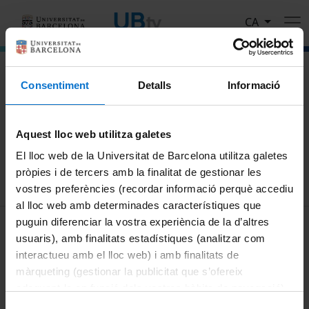
Vés al contingut
CA
El portal de vídeo de la Universitat de Barcelona
Consentiment
Detalls
Informació
Cerca
Aquest lloc web utilitza galetes
Cercar
El lloc web de la Universitat de Barcelona utilitza galetes
pròpies i de tercers amb la finalitat de gestionar les
vostres preferències (recordar informació perquè accediu
al lloc web amb determinades característiques que
MENÚ PEU 1
puguin diferenciar la vostra experiència de la d’altres
Avís legal
usuaris), amb finalitats estadístiques (analitzar com
Galetes
interactueu amb el lloc web) i amb finalitats de
màrqueting (gestionar la publicitat que s’ofereix
PEU 2
Privadesa i termes
adequant-la en funció dels vostres hàbits de navegació).
Sobre UBtv
Per obtenir més informació sobre les galetes podeu