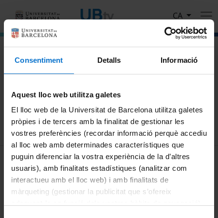
Vés al contingut
CA
El portal de vídeo de la Universitat de Barcelona
Consentiment
Detalls
Informació
Cerca
Aquest lloc web utilitza galetes
Cercar
El lloc web de la Universitat de Barcelona utilitza galetes
pròpies i de tercers amb la finalitat de gestionar les
vostres preferències (recordar informació perquè accediu
al lloc web amb determinades característiques que
MENÚ PEU 1
puguin diferenciar la vostra experiència de la d’altres
Avís legal
usuaris), amb finalitats estadístiques (analitzar com
Galetes
interactueu amb el lloc web) i amb finalitats de
màrqueting (gestionar la publicitat que s’ofereix
PEU 2
Privadesa i termes
adequant-la en funció dels vostres hàbits de navegació).
Sobre UBtv
Per obtenir més informació sobre les galetes podeu