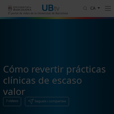
Vés al contingut
CA
El portal de vídeo de la Universitat de Barcelona
Cómo revertir prácticas
clínicas de escaso
valor
7
vídeos
Segueix i comparteix