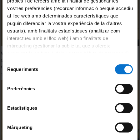
pròpies i de tercers amb la finalitat de gestionar les
vostres preferències (recordar informació perquè accediu
al lloc web amb determinades característiques que
puguin diferenciar la vostra experiència de la d’altres
usuaris), amb finalitats estadístiques (analitzar com
interactueu amb el lloc web) i amb finalitats de
màrqueting (gestionar la publicitat que s’ofereix
Vinay Prasad. ¿Cómo elaboramos la lista de 146 prácticas
adequant-la en funció dels vostres hàbits de navegació).
clínicas de escaso valor? ¿Cuál ha sido el impacto de
Per obtenir més informació sobre les galetes podeu
Selecció
nuestros trabajos?
consultar la
Política de galetes del lloc web de la
Requeriments
de
18 maig, 2018
Universitat de Barcelona
.
consentiment
Preferències
Estadístiques
Màrqueting