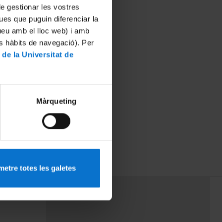
 de gestionar les vostres
ues que puguin diferenciar la
tueu amb el lloc web) i amb
es hàbits de navegació). Per
 de la Universitat de
Màrqueting
etre totes les galetes
PEU 3
mes
Contacte