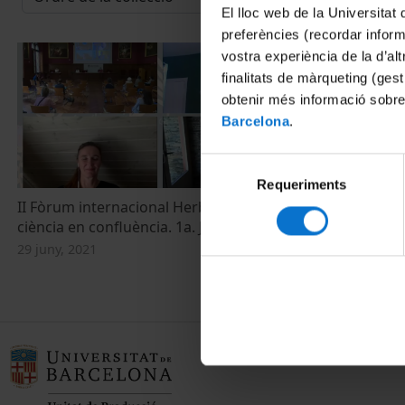
El lloc web de la Universitat 
preferències (recordar infor
vostra experiència de la d’al
finalitats de màrqueting (gest
obtenir més informació sobre
Barcelona
.
Selecció
Requeriments
de
II Fòrum internacional HerbArt: art i
II Fòrum inte
consentiment
ciència en confluència. 1a. Jornada
ciència en co
29 juny, 2021
29 juny, 2021