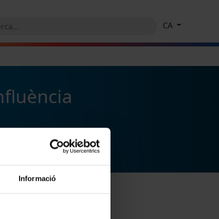
CA
nfluència
Informació