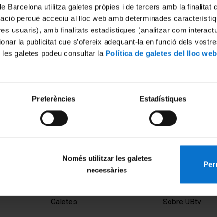
de Barcelona utilitza galetes pròpies i de tercers amb la finalitat
mació perquè accediu al lloc web amb determinades característiq
tres usuaris), amb finalitats estadístiques (analitzar com interac
ionar la publicitat que s’ofereix adequant-la en funció dels vostr
 les galetes podeu consultar la
Política de galetes del lloc web
Preferències
Estadístiques
rnacional HerbArt: art i
nfluència. 2a. Jornada
Només utilitzar les galetes
Perm
necessàries
MENÚ PEU 1
PEU 2
Avís legal
Privadesa i ter
Galetes
Sobre UBtv