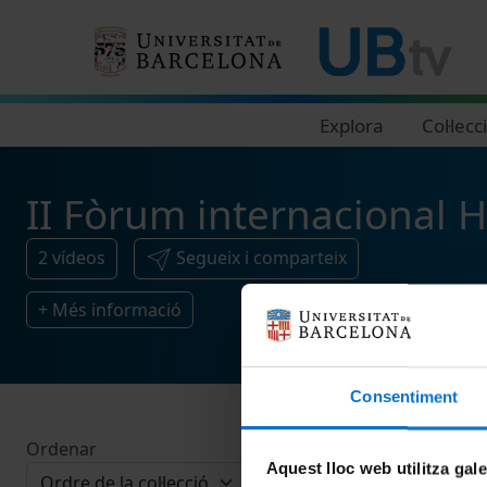
Navegació principal
Explora
Col·lecc
II Fòrum internacional H
2
vídeos
Segueix i comparteix
+ Més informació
Consentiment
Ordenar
Aquest lloc web utilitza gal