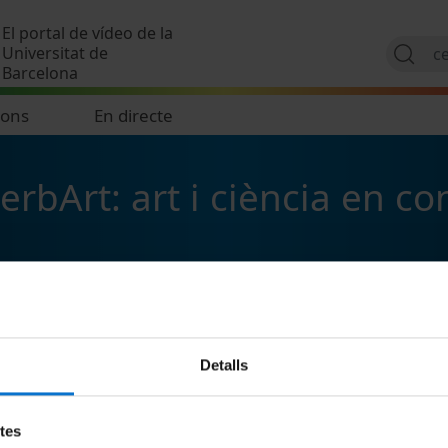
Vés al contingut
El portal de vídeo de la
Universitat de
Barcelona
ions
En directe
erbArt: art i ciència en co
Detalls
etes