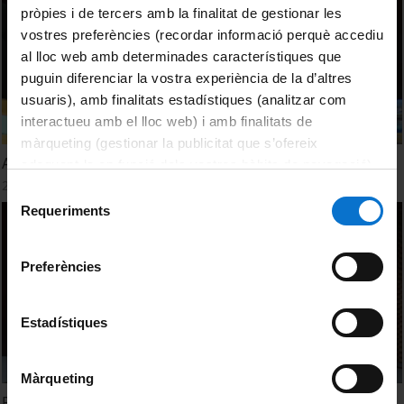
pròpies i de tercers amb la finalitat de gestionar les
vostres preferències (recordar informació perquè accediu
al lloc web amb determinades característiques que
puguin diferenciar la vostra experiència de la d’altres
usuaris), amb finalitats estadístiques (analitzar com
interactueu amb el lloc web) i amb finalitats de
màrqueting (gestionar la publicitat que s’ofereix
ApS: pràctiques externes i TFG
adequant-la en funció dels vostres hàbits de navegació).
28 octubre, 2019
Per obtenir més informació sobre les galetes podeu
Selecció
consultar la
Política de galetes del lloc web de la
Requeriments
de
Universitat de Barcelona
.
consentiment
Preferències
Estadístiques
Màrqueting
Prova pilot d'ApS. Experiència intergeneracional a la