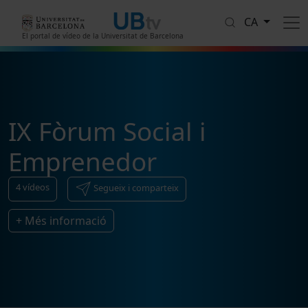
Vés al contingut
CA
El portal de vídeo de la Universitat de Barcelona
IX Fòrum Social i
Emprenedor
4
vídeos
Segueix i comparteix
+ Més informació