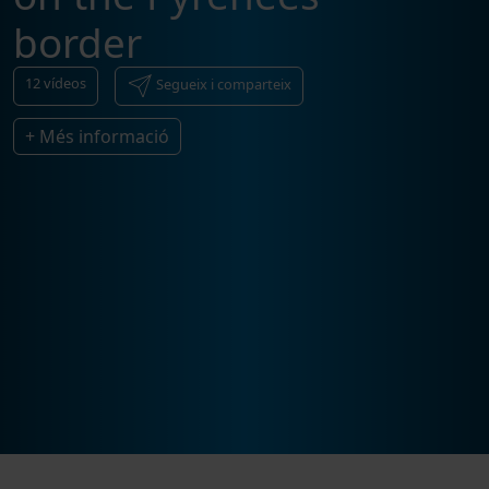
border
12
vídeos
Segueix i comparteix
+ Més informació