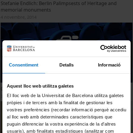
Stefanie Endlich: Berlin Palimpsests of Heritage and
memorial monuments
4 novembre, 2014
Consentiment
Detalls
Informació
Aquest lloc web utilitza galetes
Grégory Tuban: Repressive
El lloc web de la Universitat de Barcelona utilitza galetes
3 novembre, 2014
pròpies i de tercers amb la finalitat de gestionar les
vostres preferències (recordar informació perquè accediu
al lloc web amb determinades característiques que
puguin diferenciar la vostra experiència de la d’altres
usuaris), amb finalitats estadístiques (analitzar com