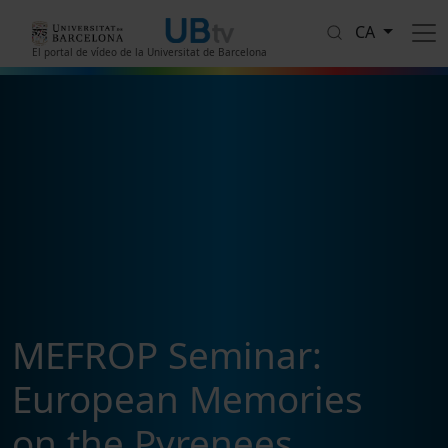
Vés al contingut
CA
El portal de vídeo de la Universitat de Barcelona
MEFROP Seminar:
European Memories
on the Pyrenees