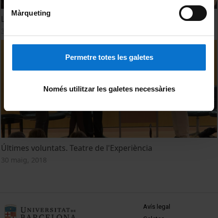
Màrqueting
L'Onada. Moviment de l'Experiència
30 maig, 2018
Permetre totes les galetes
Només utilitzar les galetes necessàries
Últimes voluntats. Teatre de l'Experiència
30 maig, 2018
MENÚ PEU 1
Avís legal