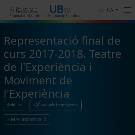
Vés al contingut
CA
El portal de vídeo de la Universitat de Barcelona
Representació final de
curs 2017-2018. Teatre
de l'Experiència i
Moviment de
l'Experiència
4
vídeos
Segueix i comparteix
+ Més informació