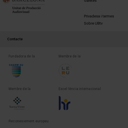
Galetes
PEU 2
Privadesa i termes
Sobre UBtv
PEU 3
Contacte
Fundadora de la
Membre de la
Membre de la
Excel·lència internacional
Reconeixement europeu