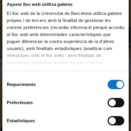
Aquest lloc web utilitza galetes
El lloc web de la Universitat de Barcelona utilitza galetes
pròpies i de tercers amb la finalitat de gestionar les
vostres preferències (recordar informació perquè accediu
al lloc web amb determinades característiques que
puguin diferenciar la vostra experiència de la d’altres
usuaris), amb finalitats estadístiques (analitzar com
interactueu amb el lloc web) i amb finalitats de
màrqueting (gestionar la publicitat que s’ofereix
Perfum de Cafè. Teatre de l'Experiència
adequant-la en funció dels vostres hàbits de navegació).
30 maig, 2018
Per obtenir més informació sobre les galetes podeu
Selecció
consultar la
Política de galetes del lloc web de la
Requeriments
de
Universitat de Barcelona
.
consentiment
Preferències
Estadístiques