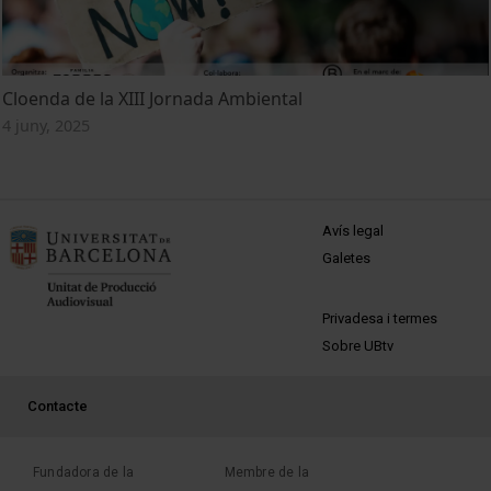
Cloenda de la XIII Jornada Ambiental
4 juny, 2025
MENÚ PEU 1
Avís legal
Galetes
PEU 2
Privadesa i termes
Sobre UBtv
PEU 3
Contacte
Fundadora de la
Membre de la