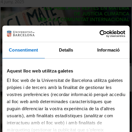
4 juny, 2025
Consentiment
Detalls
Informació
Aquest lloc web utilitza galetes
Els principals reptes en matèria de justícia climàtica per a
la comunitat internacional
El lloc web de la Universitat de Barcelona utilitza galetes
4 juny, 2025
pròpies i de tercers amb la finalitat de gestionar les
vostres preferències (recordar informació perquè accediu
al lloc web amb determinades característiques que
puguin diferenciar la vostra experiència de la d’altres
usuaris), amb finalitats estadístiques (analitzar com
interactueu amb el lloc web) i amb finalitats de
màrqueting (gestionar la publicitat que s’ofereix