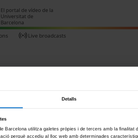
Skip to main content
El portal de vídeo de la
Universitat de
Barcelona
ions
Live broadcasts
Detalls
MENÚ PEU 1
PEU 2
etes
Legal notice
About UBtv
de Barcelona utilitza galetes pròpies i de tercers amb la finalitat
Cookies
Terms and priva
mació perquè accediu al lloc web amb determinades característiq