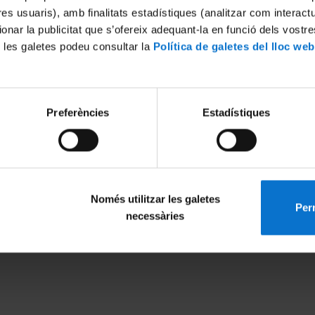
tres usuaris), amb finalitats estadístiques (analitzar com interac
ionar la publicitat que s’ofereix adequant-la en funció dels vostr
 les galetes podeu consultar la
Política de galetes del lloc web
International excellence
European recognition
Preferències
Estadístiques
Només utilitzar les galetes
Perm
necessàries