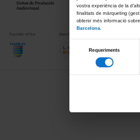
vostra experiència de la d’al
finalitats de màrqueting (gest
obtenir més informació sobre
Barcelona
.
Founder of the
Member of the
Member of the
Selecció
Requeriments
de
consentiment