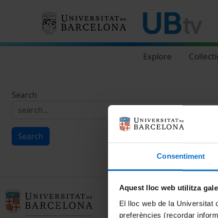
Navegació principal
Explore
Collect
Search
Search
Consentiment
Aquest lloc web utilitza gal
El lloc web de la Universitat 
preferències (recordar infor