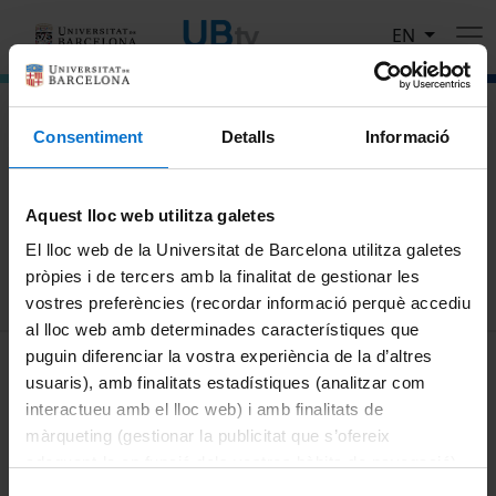
Skip to main content
EN
El portal de vídeo de la Universitat de Barcelona
Consentiment
Detalls
Informació
Search
Aquest lloc web utilitza galetes
Search
El lloc web de la Universitat de Barcelona utilitza galetes
pròpies i de tercers amb la finalitat de gestionar les
vostres preferències (recordar informació perquè accediu
al lloc web amb determinades característiques que
MENÚ PEU 1
puguin diferenciar la vostra experiència de la d’altres
Legal notice
usuaris), amb finalitats estadístiques (analitzar com
Cookies
interactueu amb el lloc web) i amb finalitats de
màrqueting (gestionar la publicitat que s’ofereix
PEU 2
About UBtv
adequant-la en funció dels vostres hàbits de navegació).
Terms and privacy
Per obtenir més informació sobre les galetes podeu