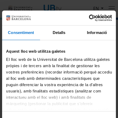
Skip to main content
EN
El portal de vídeo de la Universitat de Barcelona
Consentiment
Detalls
Informació
Search
Aquest lloc web utilitza galetes
Search
El lloc web de la Universitat de Barcelona utilitza galetes
pròpies i de tercers amb la finalitat de gestionar les
vostres preferències (recordar informació perquè accediu
al lloc web amb determinades característiques que
MENÚ PEU 1
puguin diferenciar la vostra experiència de la d’altres
Legal notice
usuaris), amb finalitats estadístiques (analitzar com
Cookies
interactueu amb el lloc web) i amb finalitats de
màrqueting (gestionar la publicitat que s’ofereix
PEU 2
About UBtv
adequant-la en funció dels vostres hàbits de navegació).
Terms and privacy
Per obtenir més informació sobre les galetes podeu