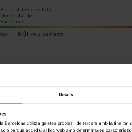
Skip to main content
El portal de vídeo de la
Universitat de
Barcelona
ions
Live broadcasts
Detalls
MENÚ PEU 1
PEU 2
etes
Legal notice
About UBtv
de Barcelona utilitza galetes pròpies i de tercers amb la finalitat
Cookies
Terms and priva
mació perquè accediu al lloc web amb determinades característiq