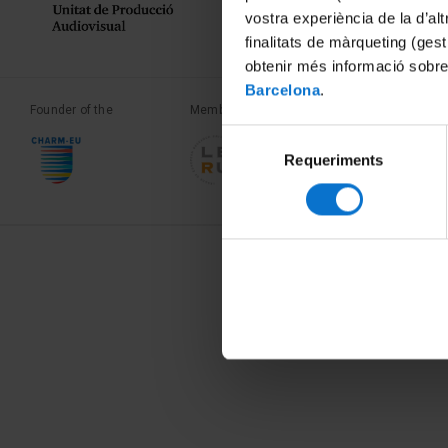
vostra experiència de la d’al
finalitats de màrqueting (gest
obtenir més informació sobre
Barcelona
.
Founder of the
Member of the
Member of the
Selecció
Requeriments
de
consentiment