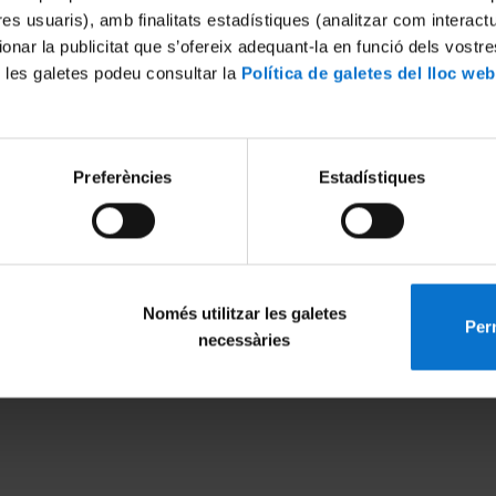
tres usuaris), amb finalitats estadístiques (analitzar com interac
ionar la publicitat que s’ofereix adequant-la en funció dels vostr
 les galetes podeu consultar la
Política de galetes del lloc web
International excellence
European recognition
Preferències
Estadístiques
Només utilitzar les galetes
Perm
necessàries