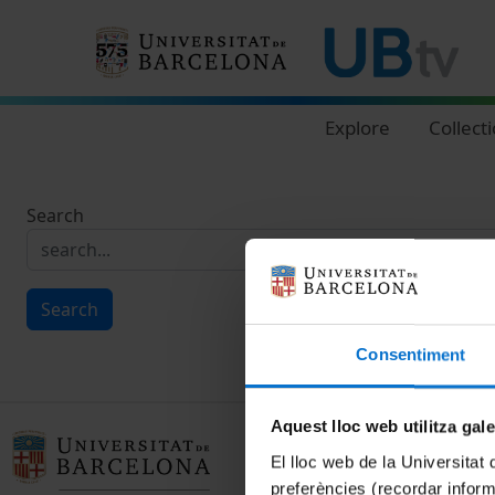
Navegació principal
Explore
Collect
Search
Search
Consentiment
Aquest lloc web utilitza gal
El lloc web de la Universitat 
preferències (recordar infor