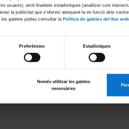
tres usuaris), amb finalitats estadístiques (analitzar com interac
ionar la publicitat que s’ofereix adequant-la en funció dels vostr
 les galetes podeu consultar la
Política de galetes del lloc web
International excellence
European recognition
Preferències
Estadístiques
Només utilitzar les galetes
Perm
necessàries