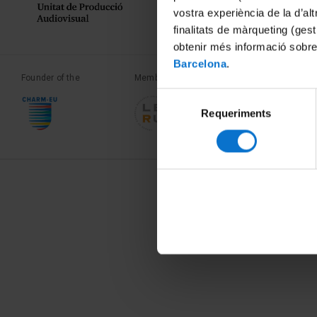
vostra experiència de la d’al
finalitats de màrqueting (gest
obtenir més informació sobre
Barcelona
.
Founder of the
Member of the
Member of the
Selecció
Requeriments
de
consentiment