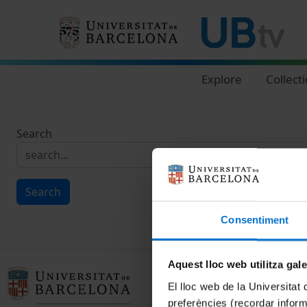
Navegació principal
Explore
Collect
Search
Search
Consentiment
Aquest lloc web utilitza gal
El lloc web de la Universitat 
preferències (recordar infor