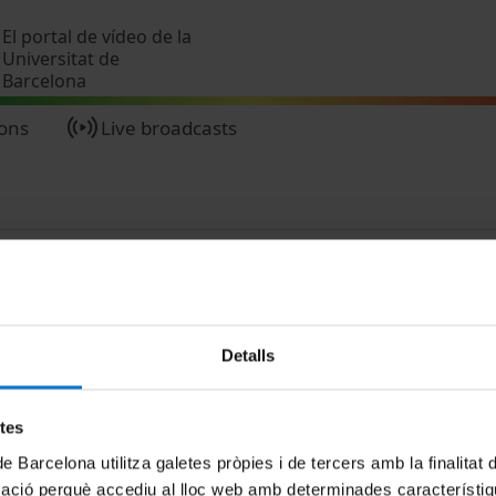
Skip to main content
El portal de vídeo de la
Universitat de
Barcelona
ions
Live broadcasts
Detalls
MENÚ PEU 1
PEU 2
etes
Legal notice
About UBtv
de Barcelona utilitza galetes pròpies i de tercers amb la finalitat
Cookies
Terms and priva
mació perquè accediu al lloc web amb determinades característiq