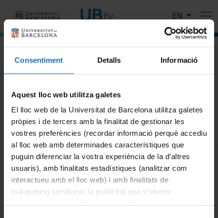
Skip to main content
EN
El portal de vídeo de la Universitat de Barcelona
Consentiment
Detalls
Informació
Search
Aquest lloc web utilitza galetes
Search
El lloc web de la Universitat de Barcelona utilitza galetes
pròpies i de tercers amb la finalitat de gestionar les
vostres preferències (recordar informació perquè accediu
al lloc web amb determinades característiques que
MENÚ PEU 1
puguin diferenciar la vostra experiència de la d’altres
Legal notice
usuaris), amb finalitats estadístiques (analitzar com
Cookies
interactueu amb el lloc web) i amb finalitats de
màrqueting (gestionar la publicitat que s’ofereix
PEU 2
About UBtv
adequant-la en funció dels vostres hàbits de navegació).
Terms and privacy
Per obtenir més informació sobre les galetes podeu