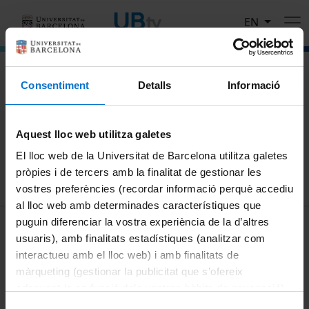
Skip to main content
EN
El portal de vídeo de la Universitat de Barcelona
Consentiment
Detalls
Informació
Search
Aquest lloc web utilitza galetes
Search
El lloc web de la Universitat de Barcelona utilitza galetes
pròpies i de tercers amb la finalitat de gestionar les
vostres preferències (recordar informació perquè accediu
al lloc web amb determinades característiques que
MENÚ PEU 1
puguin diferenciar la vostra experiència de la d’altres
Legal notice
usuaris), amb finalitats estadístiques (analitzar com
Cookies
interactueu amb el lloc web) i amb finalitats de
màrqueting (gestionar la publicitat que s’ofereix
PEU 2
About UBtv
adequant-la en funció dels vostres hàbits de navegació).
Terms and privacy
Per obtenir més informació sobre les galetes podeu