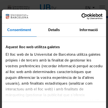
Skip to main content
EN
El portal de vídeo de la Universitat de Barcelona
Consentiment
Detalls
Informació
Search
Aquest lloc web utilitza galetes
Search
El lloc web de la Universitat de Barcelona utilitza galetes
pròpies i de tercers amb la finalitat de gestionar les
vostres preferències (recordar informació perquè accediu
al lloc web amb determinades característiques que
MENÚ PEU 1
puguin diferenciar la vostra experiència de la d’altres
Legal notice
usuaris), amb finalitats estadístiques (analitzar com
Cookies
interactueu amb el lloc web) i amb finalitats de
màrqueting (gestionar la publicitat que s’ofereix
PEU 2
About UBtv
adequant-la en funció dels vostres hàbits de navegació).
Terms and privacy
Per obtenir més informació sobre les galetes podeu