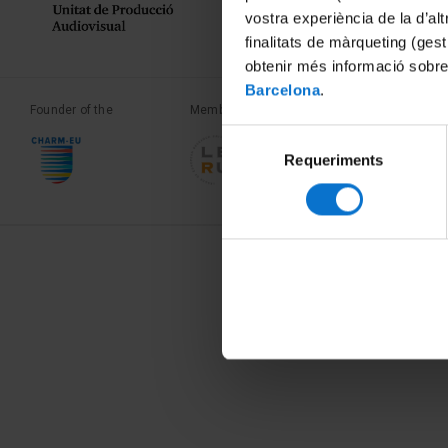
vostra experiència de la d’al
finalitats de màrqueting (gest
obtenir més informació sobre
Barcelona
.
Founder of the
Member of the
Member of the
Selecció
Requeriments
de
consentiment