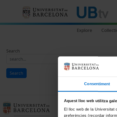
Navegació principal
Explore
Collect
Search
Search
Consentiment
Aquest lloc web utilitza gal
El lloc web de la Universitat 
preferències (recordar infor