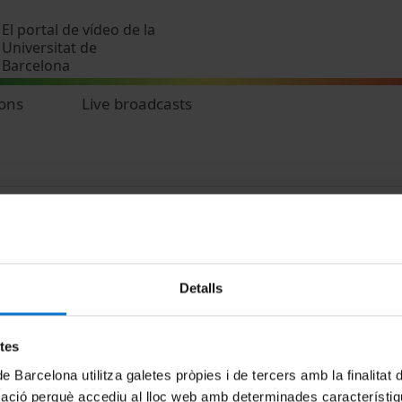
Skip to main content
El portal de vídeo de la
Universitat de
Barcelona
ions
Live broadcasts
Detalls
MENÚ PEU 1
PEU 2
etes
Legal notice
About UBtv
de Barcelona utilitza galetes pròpies i de tercers amb la finalitat
Cookies
Terms and priva
mació perquè accediu al lloc web amb determinades característiq