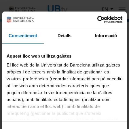
Skip to main content
EN
El portal de vídeo de la Universitat de Barcelona
Consentiment
Detalls
Informació
Search
Aquest lloc web utilitza galetes
Search
El lloc web de la Universitat de Barcelona utilitza galetes
pròpies i de tercers amb la finalitat de gestionar les
vostres preferències (recordar informació perquè accediu
al lloc web amb determinades característiques que
MENÚ PEU 1
puguin diferenciar la vostra experiència de la d’altres
Legal notice
usuaris), amb finalitats estadístiques (analitzar com
Cookies
interactueu amb el lloc web) i amb finalitats de
màrqueting (gestionar la publicitat que s’ofereix
PEU 2
About UBtv
adequant-la en funció dels vostres hàbits de navegació).
Terms and privacy
Per obtenir més informació sobre les galetes podeu