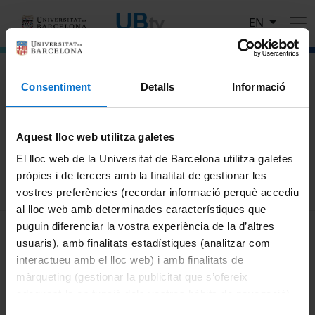
Skip to main content
EN
El portal de vídeo de la Universitat de Barcelona
Consentiment
Detalls
Informació
Search
Aquest lloc web utilitza galetes
Search
El lloc web de la Universitat de Barcelona utilitza galetes
pròpies i de tercers amb la finalitat de gestionar les
vostres preferències (recordar informació perquè accediu
al lloc web amb determinades característiques que
MENÚ PEU 1
puguin diferenciar la vostra experiència de la d’altres
Legal notice
usuaris), amb finalitats estadístiques (analitzar com
Cookies
interactueu amb el lloc web) i amb finalitats de
màrqueting (gestionar la publicitat que s’ofereix
PEU 2
About UBtv
adequant-la en funció dels vostres hàbits de navegació).
Terms and privacy
Per obtenir més informació sobre les galetes podeu