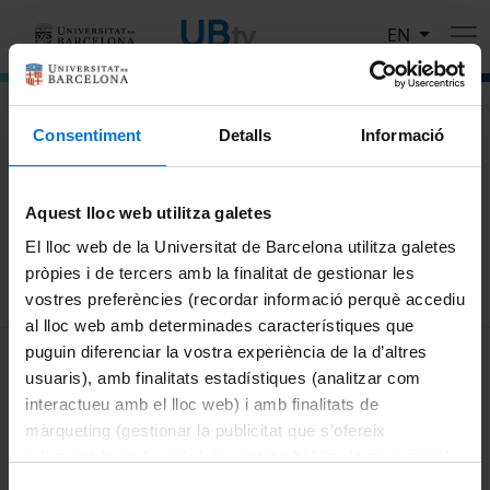
Skip to main content
EN
El portal de vídeo de la Universitat de Barcelona
Consentiment
Detalls
Informació
Search
Aquest lloc web utilitza galetes
Search
El lloc web de la Universitat de Barcelona utilitza galetes
pròpies i de tercers amb la finalitat de gestionar les
vostres preferències (recordar informació perquè accediu
al lloc web amb determinades característiques que
MENÚ PEU 1
puguin diferenciar la vostra experiència de la d’altres
Legal notice
usuaris), amb finalitats estadístiques (analitzar com
Cookies
interactueu amb el lloc web) i amb finalitats de
màrqueting (gestionar la publicitat que s’ofereix
PEU 2
About UBtv
adequant-la en funció dels vostres hàbits de navegació).
Terms and privacy
Per obtenir més informació sobre les galetes podeu