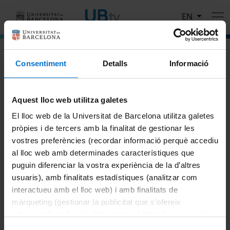
Skip to main content
EN
El portal de vídeo de la Universitat de Barcelona
Consentiment
Detalls
Informació
Search
Aquest lloc web utilitza galetes
Search
El lloc web de la Universitat de Barcelona utilitza galetes
pròpies i de tercers amb la finalitat de gestionar les
vostres preferències (recordar informació perquè accediu
al lloc web amb determinades característiques que
MENÚ PEU 1
puguin diferenciar la vostra experiència de la d’altres
Legal notice
usuaris), amb finalitats estadístiques (analitzar com
Cookies
interactueu amb el lloc web) i amb finalitats de
màrqueting (gestionar la publicitat que s’ofereix
PEU 2
About UBtv
adequant-la en funció dels vostres hàbits de navegació).
Terms and privacy
Per obtenir més informació sobre les galetes podeu