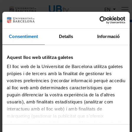
Skip to main content
EN
El portal de vídeo de la Universitat de Barcelona
Consentiment
Detalls
Informació
Search
Aquest lloc web utilitza galetes
Search
El lloc web de la Universitat de Barcelona utilitza galetes
pròpies i de tercers amb la finalitat de gestionar les
vostres preferències (recordar informació perquè accediu
al lloc web amb determinades característiques que
MENÚ PEU 1
puguin diferenciar la vostra experiència de la d’altres
Legal notice
usuaris), amb finalitats estadístiques (analitzar com
Cookies
interactueu amb el lloc web) i amb finalitats de
màrqueting (gestionar la publicitat que s’ofereix
PEU 2
About UBtv
adequant-la en funció dels vostres hàbits de navegació).
Terms and privacy
Per obtenir més informació sobre les galetes podeu