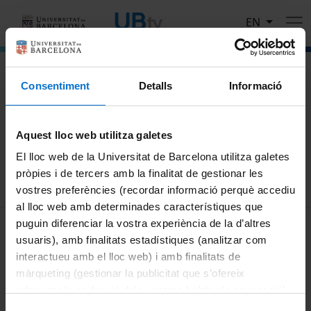
Skip to main content
EN
El portal de vídeo de la Universitat de Barcelona
Consentiment
Detalls
Informació
Search
Aquest lloc web utilitza galetes
Search
El lloc web de la Universitat de Barcelona utilitza galetes
pròpies i de tercers amb la finalitat de gestionar les
vostres preferències (recordar informació perquè accediu
al lloc web amb determinades característiques que
MENÚ PEU 1
puguin diferenciar la vostra experiència de la d’altres
Legal notice
usuaris), amb finalitats estadístiques (analitzar com
Cookies
interactueu amb el lloc web) i amb finalitats de
màrqueting (gestionar la publicitat que s’ofereix
PEU 2
About UBtv
adequant-la en funció dels vostres hàbits de navegació).
Terms and privacy
Per obtenir més informació sobre les galetes podeu