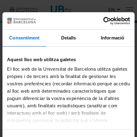
Skip to main content
EN
El portal de vídeo de la Universitat de Barcelona
Consentiment
Detalls
Informació
Search
Aquest lloc web utilitza galetes
Search
El lloc web de la Universitat de Barcelona utilitza galetes
pròpies i de tercers amb la finalitat de gestionar les
vostres preferències (recordar informació perquè accediu
al lloc web amb determinades característiques que
MENÚ PEU 1
puguin diferenciar la vostra experiència de la d’altres
Legal notice
usuaris), amb finalitats estadístiques (analitzar com
Cookies
interactueu amb el lloc web) i amb finalitats de
màrqueting (gestionar la publicitat que s’ofereix
PEU 2
About UBtv
adequant-la en funció dels vostres hàbits de navegació).
Terms and privacy
Per obtenir més informació sobre les galetes podeu