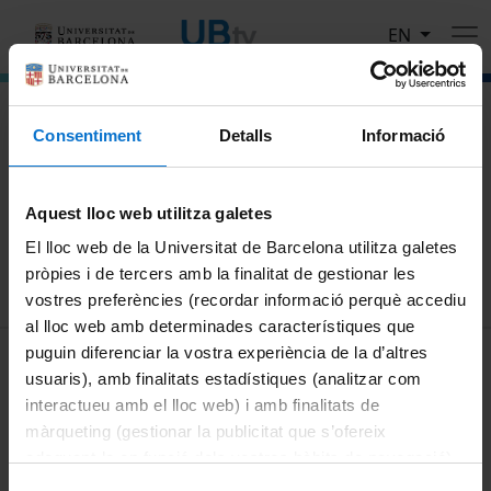
Skip to main content
EN
El portal de vídeo de la Universitat de Barcelona
Consentiment
Detalls
Informació
Search
Aquest lloc web utilitza galetes
Search
El lloc web de la Universitat de Barcelona utilitza galetes
pròpies i de tercers amb la finalitat de gestionar les
vostres preferències (recordar informació perquè accediu
al lloc web amb determinades característiques que
MENÚ PEU 1
puguin diferenciar la vostra experiència de la d’altres
Legal notice
usuaris), amb finalitats estadístiques (analitzar com
Cookies
interactueu amb el lloc web) i amb finalitats de
màrqueting (gestionar la publicitat que s’ofereix
PEU 2
About UBtv
adequant-la en funció dels vostres hàbits de navegació).
Terms and privacy
Per obtenir més informació sobre les galetes podeu