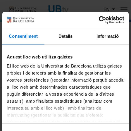
Skip to main content
EN
El portal de vídeo de la Universitat de Barcelona
Consentiment
Detalls
Informació
Search
Aquest lloc web utilitza galetes
Search
El lloc web de la Universitat de Barcelona utilitza galetes
pròpies i de tercers amb la finalitat de gestionar les
vostres preferències (recordar informació perquè accediu
al lloc web amb determinades característiques que
MENÚ PEU 1
puguin diferenciar la vostra experiència de la d’altres
Legal notice
usuaris), amb finalitats estadístiques (analitzar com
Cookies
interactueu amb el lloc web) i amb finalitats de
màrqueting (gestionar la publicitat que s’ofereix
PEU 2
About UBtv
adequant-la en funció dels vostres hàbits de navegació).
Terms and privacy
Per obtenir més informació sobre les galetes podeu